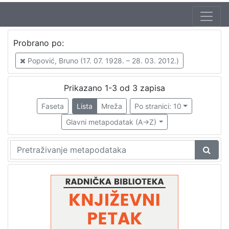
Autor
Probrano po:
Popović, Bruno (17. 07. 1928. – 28. 03. 2012.)
3
Popović, Bruno (17. 07. 1928. – 28. 03. 2012.)
Škunca, Stanislav
2
Mihalić, Slavko (16. 03. 1928. – 5. 02. 2007.)
1
Prikazano 1-3 od 3 zapisa
Horvatić, Dubravko (9. 12. 1939. – 20. 05. 2004.)
1
Faseta
Lista
Mreža
Po stranici: 10
Flaker, Aleksandar (24. 07. 1924. – 25. 10. 2010.)
1
Glavni metapodatak (A->Z)
[
5
]
Izdavač
Knjižnice grada Zagreba
3