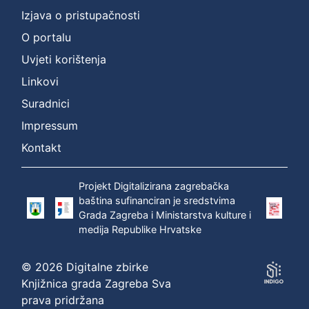
]
Izjava o pristupačnosti
Prava
O portalu
Zaštićeno autorskim pravom
1
Uvjeti korištenja
Linkovi
Suradnici
[
1
Impressum
]
Kontakt
Vrsta
građe
Projekt Digitalizirana zagrebačka
zvučna građa - neglazbena
1
baština sufinanciran je sredstvima
Grada Zagreba i Ministarstva kulture i
medija Republike Hrvatske
[
1
© 2026 Digitalne zbirke
]
Knjižnica grada Zagreba Sva
prava pridržana
Zbirka