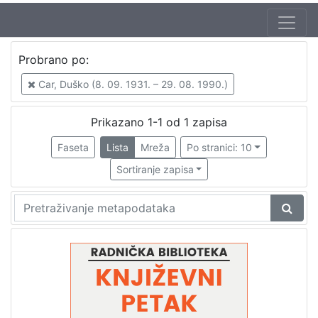
Autor
Probrano po:
Mudri-Škunca, Vera
1
Car, Duško (8. 09. 1931. – 29. 08. 1990.)
Car, Duško (8. 09. 1931. – 29. 08. 1990.)
1
Prikazano 1-1 od 1 zapisa
Faseta
Lista
Mreža
Po stranici: 10
[
2
Sortiranje zapisa
]
Izdavač
Knjižnice grada Zagreba
1
[
1
]