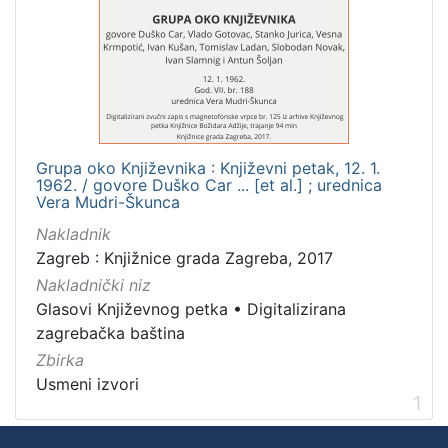
Mjesto
izdanja
Zagreb
1
Grupa oko Književnika : Književni petak, 12. 1.
[
1962. / govore Duško Car ... [et al.] ; urednica
1
Vera Mudri-Škunca
]
Nakladnik
Nakladnička
Zagreb : Knjižnice grada Zagreba, 2017
cjelina
Nakladnički niz
Digitalizirana zagrebačka baština
1
Glasovi Književnog petka
•
Digitalizirana
Glasovi Književnog petka
1
zagrebačka baština
Zbirka
Usmeni izvori
1
[
2