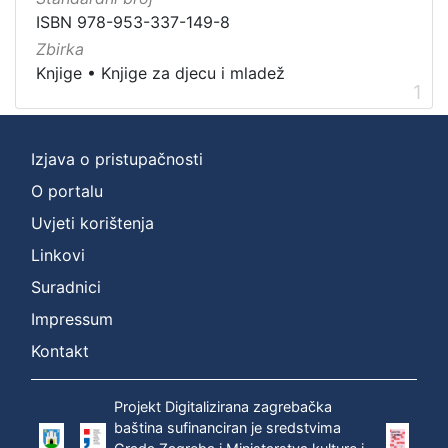
Nakladnička
ISBN 978-953-337-149-8
cjelina
Zbirka
Digitalizirana zagrebačka baština
1
Knjige
•
Knjige za djecu i mladež
1
Knjige za djecu i mladež
1
Ivana Brlić-Mažuranić - Prijevodi
1
Izjava o pristupačnosti
O portalu
[
Uvjeti korištenja
3
Linkovi
]
Prava
Suradnici
Zaštićeno autorskim pravom
1
Impressum
Kontakt
[
Projekt Digitalizirana zagrebačka
1
baština sufinanciran je sredstvima
]