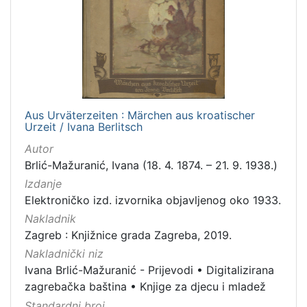
1
]
Jezik
njemački
1
Aus Urväterzeiten : Märchen aus kroatischer
[
Urzeit / Ivana Berlitsch
1
Autor
]
Brlić-Mažuranić, Ivana (18. 4. 1874. – 21. 9. 1938.)
Mjesto
Izdanje
izdanja
Elektroničko izd. izvornika objavljenog oko 1933.
Zagreb
1
Nakladnik
Zagreb : Knjižnice grada Zagreba, 2019.
Nakladnički niz
[
Ivana Brlić-Mažuranić - Prijevodi
•
Digitalizirana
1
zagrebačka baština
•
Knjige za djecu i mladež
]
Standardni broj