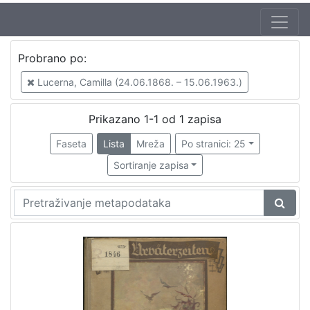
Autor
Probrano po:
Brlić-Mažuranić, Ivana (18. 4. 1874. – 21. 9. 1938.)
1
Lucerna, Camilla (24.06.1868. – 15.06.1963.)
Kirin, Vladimir (31. 5. 1894. – 5. 10. 1963.)
1
Lucerna, Camilla (24.06.1868. – 15.06.1963.)
1
Prikazano 1-1 od 1 zapisa
Faseta
Lista
Mreža
Po stranici: 25
Sortiranje zapisa
[
3
]
Izdavač
Knjižnice grada Zagreba
1
[