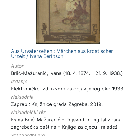
1
]
Jezik
njemački
1
Aus Urväterzeiten : Märchen aus kroatischer
[
Urzeit / Ivana Berlitsch
1
Autor
]
Brlić-Mažuranić, Ivana (18. 4. 1874. – 21. 9. 1938.)
Mjesto
Izdanje
izdanja
Elektroničko izd. izvornika objavljenog oko 1933.
Zagreb
1
Nakladnik
Zagreb : Knjižnice grada Zagreba, 2019.
Nakladnički niz
[
Ivana Brlić-Mažuranić - Prijevodi
•
Digitalizirana
1
zagrebačka baština
•
Knjige za djecu i mladež
]
Standardni broj