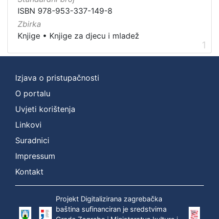
Nakladnička
ISBN 978-953-337-149-8
cjelina
Zbirka
Digitalizirana zagrebačka baština
1
Knjige
•
Knjige za djecu i mladež
1
Knjige za djecu i mladež
1
Ivana Brlić-Mažuranić - Prijevodi
1
Izjava o pristupačnosti
O portalu
[
Uvjeti korištenja
3
Linkovi
]
Prava
Suradnici
Zaštićeno autorskim pravom
1
Impressum
Kontakt
[
Projekt Digitalizirana zagrebačka
1
baština sufinanciran je sredstvima
]