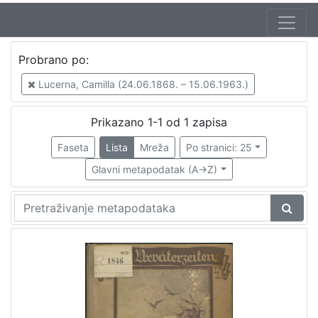
Autor
Probrano po:
Brlić-Mažuranić, Ivana (18. 4. 1874. – 21. 9. 1938.)
1
Lucerna, Camilla (24.06.1868. – 15.06.1963.)
Kirin, Vladimir (31. 5. 1894. – 5. 10. 1963.)
1
Lucerna, Camilla (24.06.1868. – 15.06.1963.)
1
Prikazano 1-1 od 1 zapisa
Faseta
Lista
Mreža
Po stranici: 25
Glavni metapodatak (A->Z)
[
3
]
Izdavač
Knjižnice grada Zagreba
1
[