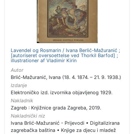
1
]
Jezik
danski
1
Lavendel og Rosmarin / Ivana Berlić-Mažuranić ;
[
[autoriseret oversoettelse ved Thorkil Barfod] ;
1
illustrationer af Vladimir Kirin
]
Autor
Mjesto
Brlić-Mažuranić, Ivana (18. 4. 1874. – 21. 9. 1938.)
izdanja
Izdanje
Zagreb
1
Elektroničko izd. izvornika objavljenog 1929.
Nakladnik
Zagreb : Knjižnice grada Zagreba, 2019.
Nakladnički niz
[
1
Ivana Brlić-Mažuranić - Prijevodi
•
Digitalizirana
]
zagrebačka baština
•
Knjige za djecu i mladež