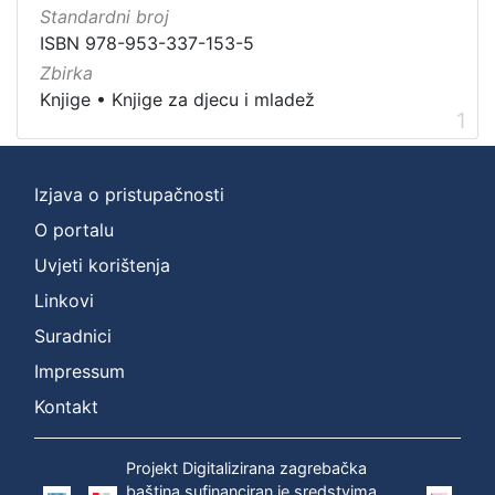
Nakladnička
Standardni broj
cjelina
ISBN 978-953-337-153-5
Knjige za djecu i mladež
1
Zbirka
Knjige
•
Knjige za djecu i mladež
Ivana Brlić-Mažuranić - Prijevodi
1
1
Digitalizirana zagrebačka baština
1
Izjava o pristupačnosti
O portalu
[
3
Uvjeti korištenja
]
Linkovi
Prava
Suradnici
Zaštićeno autorskim pravom
1
Impressum
Kontakt
[
1
Projekt Digitalizirana zagrebačka
]
baština sufinanciran je sredstvima