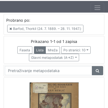
Autor
Probrano po:
Kirin, Vladimir (31. 5. 1894. – 5. 10. 1963.)
1
Barfod, Thorkil (24. 7. 1889. – 28. 11. 1947.)
Barfod, Thorkil (24. 7. 1889. – 28. 11. 1947.)
1
Brlić-Mažuranić, Ivana (18. 4. 1874. – 21. 9. 1938.)
1
Prikazano 1-1 od 1 zapisa
Faseta
Lista
Mreža
Po stranici: 10
Glavni metapodatak (A->Z)
[
3
]
Izdavač
Knjižnice grada Zagreba
1
[