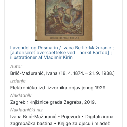
1
]
Jezik
danski
1
Lavendel og Rosmarin / Ivana Berlić-Mažuranić ;
[
[autoriseret oversoettelse ved Thorkil Barfod] ;
1
illustrationer af Vladimir Kirin
]
Autor
Mjesto
Brlić-Mažuranić, Ivana (18. 4. 1874. – 21. 9. 1938.)
izdanja
Izdanje
Zagreb
1
Elektroničko izd. izvornika objavljenog 1929.
Nakladnik
Zagreb : Knjižnice grada Zagreba, 2019.
Nakladnički niz
[
1
Ivana Brlić-Mažuranić - Prijevodi
•
Digitalizirana
]
zagrebačka baština
•
Knjige za djecu i mladež