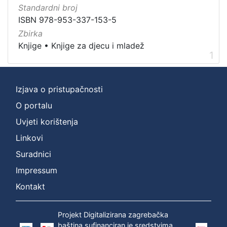
Nakladnička
Standardni broj
cjelina
ISBN 978-953-337-153-5
Digitalizirana zagrebačka baština
1
Zbirka
Knjige
•
Knjige za djecu i mladež
Knjige za djecu i mladež
1
1
Ivana Brlić-Mažuranić - Prijevodi
1
Izjava o pristupačnosti
O portalu
[
3
Uvjeti korištenja
]
Linkovi
Prava
Suradnici
Zaštićeno autorskim pravom
1
Impressum
Kontakt
[
1
Projekt Digitalizirana zagrebačka
]
baština sufinanciran je sredstvima