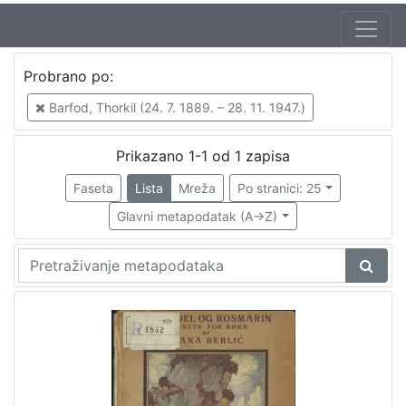
Autor
Probrano po:
Brlić-Mažuranić, Ivana (18. 4. 1874. – 21. 9. 1938.)
1
Barfod, Thorkil (24. 7. 1889. – 28. 11. 1947.)
Kirin, Vladimir (31. 5. 1894. – 5. 10. 1963.)
1
Barfod, Thorkil (24. 7. 1889. – 28. 11. 1947.)
1
Prikazano 1-1 od 1 zapisa
Faseta
Lista
Mreža
Po stranici: 25
Glavni metapodatak (A->Z)
[
3
]
Izdavač
Knjižnice grada Zagreba
1
[