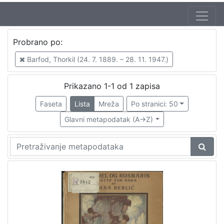
Autor
Probrano po:
Brlić-Mažuranić, Ivana (18. 4. 1874. – 21. 9. 1938.)
1
Barfod, Thorkil (24. 7. 1889. – 28. 11. 1947.)
Kirin, Vladimir (31. 5. 1894. – 5. 10. 1963.)
1
Barfod, Thorkil (24. 7. 1889. – 28. 11. 1947.)
1
Prikazano 1-1 od 1 zapisa
Faseta
Lista
Mreža
Po stranici: 50
Glavni metapodatak (A->Z)
[
3
]
Izdavač
Knjižnice grada Zagreba
1
[