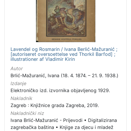
1
]
Jezik
danski
1
Lavendel og Rosmarin / Ivana Berlić-Mažuranić ;
[
[autoriseret oversoettelse ved Thorkil Barfod] ;
1
illustrationer af Vladimir Kirin
]
Autor
Mjesto
Brlić-Mažuranić, Ivana (18. 4. 1874. – 21. 9. 1938.)
izdanja
Izdanje
Zagreb
1
Elektroničko izd. izvornika objavljenog 1929.
Nakladnik
Zagreb : Knjižnice grada Zagreba, 2019.
Nakladnički niz
[
1
Ivana Brlić-Mažuranić - Prijevodi
•
Digitalizirana
]
zagrebačka baština
•
Knjige za djecu i mladež