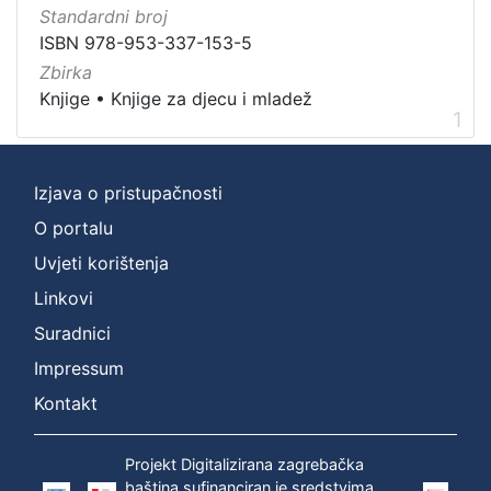
Nakladnička
Standardni broj
cjelina
ISBN 978-953-337-153-5
Digitalizirana zagrebačka baština
1
Zbirka
Knjige
•
Knjige za djecu i mladež
Knjige za djecu i mladež
1
1
Ivana Brlić-Mažuranić - Prijevodi
1
Izjava o pristupačnosti
O portalu
[
3
Uvjeti korištenja
]
Linkovi
Prava
Suradnici
Zaštićeno autorskim pravom
1
Impressum
Kontakt
[
1
Projekt Digitalizirana zagrebačka
]
baština sufinanciran je sredstvima