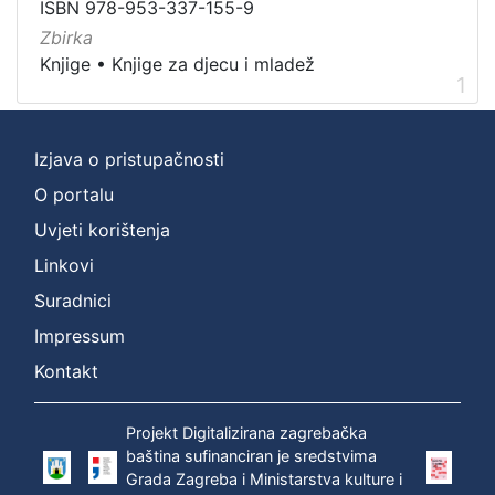
ISBN 978-953-337-155-9
Nakladnička
Zbirka
cjelina
Knjige
•
Knjige za djecu i mladež
Digitalizirana zagrebačka baština
1
1
Knjige za djecu i mladež
1
Ivana Brlić-Mažuranić - Prijevodi
1
Izjava o pristupačnosti
O portalu
Uvjeti korištenja
[
3
Linkovi
]
Suradnici
Prava
Impressum
Zaštićeno autorskim pravom
1
Kontakt
Projekt Digitalizirana zagrebačka
[
baština sufinanciran je sredstvima
1
Grada Zagreba i Ministarstva kulture i
]