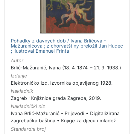
1
]
Jezik
češki
1
Pohadky z davnych dob / Ivana Brlićova -
Mažuranićova ; z chorvatštiny preložil Jan Hudec
; ilustroval Emanuel Frinta
[
1
Autor
]
Brlić-Mažuranić, Ivana (18. 4. 1874. – 21. 9. 1938.)
Mjesto
Izdanje
izdanja
Elektroničko izd. izvornika objavljenog 1928.
Zagreb
1
Nakladnik
Zagreb : Knjižnice grada Zagreba, 2019.
Nakladnički niz
Ivana Brlić-Mažuranić - Prijevodi
•
Digitalizirana
[
zagrebačka baština
•
Knjige za djecu i mladež
1
]
Standardni broj