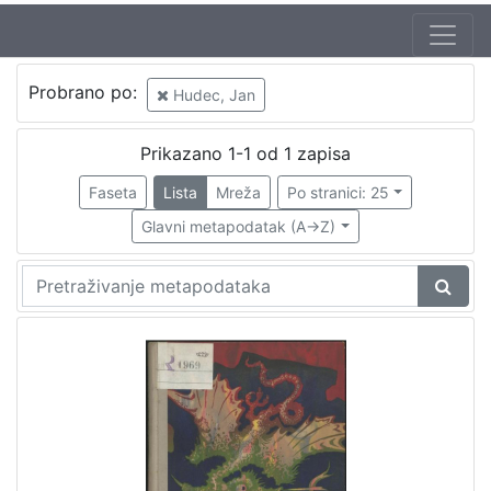
Autor
Probrano po:
Hudec, Jan
Brlić-Mažuranić, Ivana (18. 4. 1874. – 21. 9. 1938.)
1
Hudec, Jan
1
Prikazano 1-1 od 1 zapisa
Frinta, Emanuel (31.10.1896. – 3.2.1970.)
1
Faseta
Lista
Mreža
Po stranici: 25
Glavni metapodatak (A->Z)
[
3
]
Izdavač
Knjižnice grada Zagreba
1
[