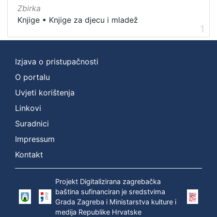
Nakladnička
Zbirka
cjelina
Knjige
•
Knjige za djecu i mladež
1
Knjige za djecu i mladež
1
Ivana Brlić-Mažuranić - Prijevodi
1
Digitalizirana zagrebačka baština
1
Izjava o pristupačnosti
O portalu
Uvjeti korištenja
[
Linkovi
3
Suradnici
]
Prava
Impressum
Zaštićeno autorskim pravom
1
Kontakt
Projekt Digitalizirana zagrebačka
baština sufinanciran je sredstvima
[
Grada Zagreba i Ministarstva kulture i
1
medija Republike Hrvatske
]