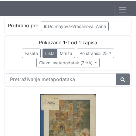
Autor
Probrano po:
Dollinayova-Vračanova, Anna
Kirin, Vladimir (31. 5. 1894. – 5. 10. 1963.)
1
Dollinayova-Vračanova, Anna
1
Prikazano 1-1 od 1 zapisa
Brlić-Mažuranić, Ivana (18. 4. 1874. – 21. 9. 1938.)
1
Faseta
Lista
Mreža
Po stranici: 25
Glavni metapodatak (Z->A)
[
3
]
Izdavač
Knjižnice grada Zagreba
1
[