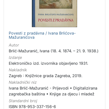
1
]
Jezik
slovački
1
Povesti z pradávna / Ivana Brlićova-
Mažuranićova
[
Autor
1
Brlić-Mažuranić, Ivana (18. 4. 1874. – 21. 9. 1938.)
]
Izdanje
Mjesto
Elektroničko izd. izvornika objavljeno 1931.
izdanja
Nakladnik
Zagreb
1
Zagreb : Knjižnice grada Zagreba, 2019.
Nakladnički niz
Ivana Brlić-Mažuranić - Prijevodi
•
Digitalizirana
zagrebačka baština
•
Knjige za djecu i mladež
[
1
Standardni broj
]
ISBN 978-953-337-156-6