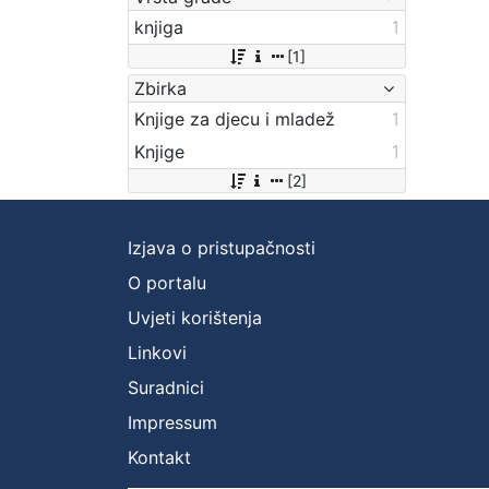
knjiga
1
[1]
Zbirka
Knjige za djecu i mladež
1
Knjige
1
[2]
Izjava o pristupačnosti
O portalu
Uvjeti korištenja
Linkovi
Suradnici
Impressum
Kontakt