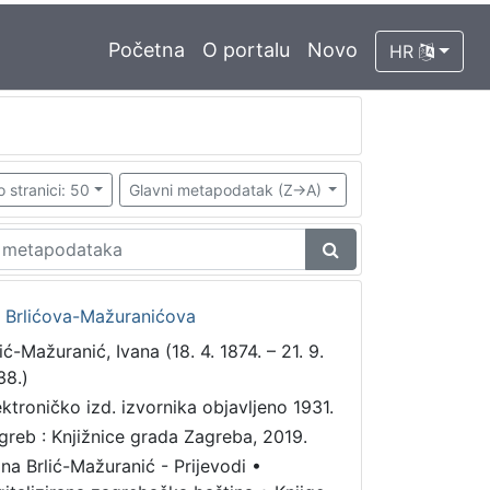
Početna
O portalu
Novo
HR
o stranici: 50
Glavni metapodatak (Z->A)
a Brlićova-Mažuranićova
ić-Mažuranić, Ivana (18. 4. 1874. – 21. 9.
38.)
ektroničko izd. izvornika objavljeno 1931.
greb : Knjižnice grada Zagreba, 2019.
ana Brlić-Mažuranić - Prijevodi
•