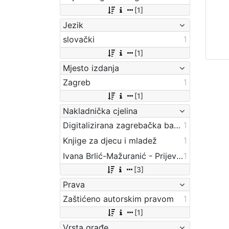
[1]
Jezik
slovački
1
[1]
Mjesto izdanja
Zagreb
1
[1]
Nakladnička cjelina
Digitalizirana zagrebačka baština
1
Knjige za djecu i mladež
1
Ivana Brlić-Mažuranić - Prijevodi
1
[3]
Prava
Zaštićeno autorskim pravom
1
[1]
Vrsta građe