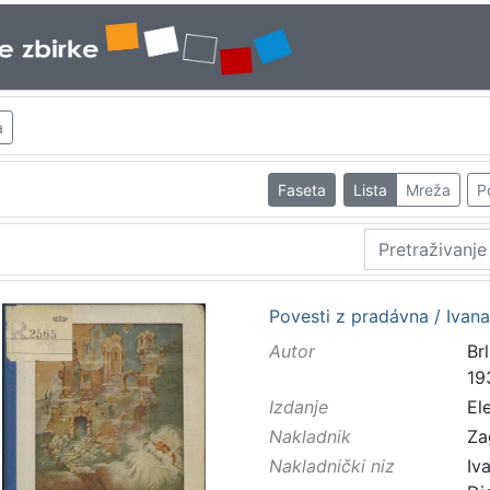
a
Faseta
Lista
Mreža
P
Povesti z pradávna / Ivan
Autor
Brl
19
Izdanje
El
Nakladnik
Za
Nakladnički niz
Iv