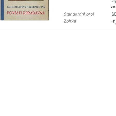
Di
za
Standardni broj
IS
Zbirka
Kn