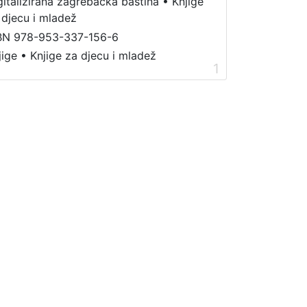
gitalizirana zagrebačka baština
•
Knjige
 djecu i mladež
BN 978-953-337-156-6
jige
•
Knjige za djecu i mladež
1