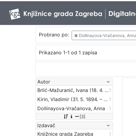
Probrano po:
Dollinayova-Vračanova, Ann
Prikazano 1-1 od 1 zapisa
Autor
Brlić-Mažuranić, Ivana (18. 4. 1874. – 21. 9. 1938.)
1
Kirin, Vladimir (31. 5. 1894. – 5. 10. 1963.)
1
Dollinayova-Vračanova, Anna
1
[3]
Izdavač
Knjižnice grada Zagreba
1