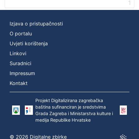
Prava
1
Javno dobro
1
Izjava o pristupačnosti
O portalu
[
Uvjeti korištenja
1
]
Linkovi
Vrsta
Suradnici
građe
Impressum
knjiga
1
Kontakt
Projekt Digitalizirana zagrebačka
[
baština sufinanciran je sredstvima
1
Grada Zagreba i Ministarstva kulture i
]
medija Republike Hrvatske
Zbirka
Knjige
1
© 2026 Digitalne zbirke