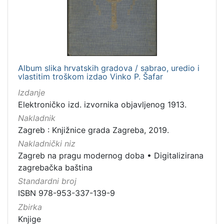
izdanja
Zagreb
1
Album slika hrvatskih gradova / sabrao, uredio i
[
vlastitim troškom izdao Vinko P. Šafar
1
]
Izdanje
Elektroničko izd. izvornika objavljenog 1913.
Nakladnička
cjelina
Nakladnik
Zagreb : Knjižnice grada Zagreba, 2019.
Zagreb na pragu modernog doba
1
Nakladnički niz
Digitalizirana zagrebačka baština
1
Zagreb na pragu modernog doba
•
Digitalizirana
zagrebačka baština
Standardni broj
[
ISBN 978-953-337-139-9
2
Zbirka
]
Knjige