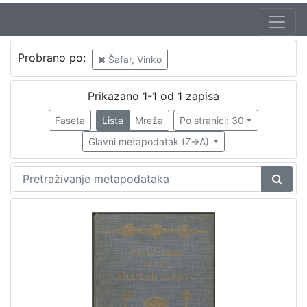
Autor
Probrano po:
Šafar, Vinko
Šafar, Vinko
1
Prikazano 1-1 od 1 zapisa
Faseta
Lista
Mreža
Po stranici: 30
[
1
Glavni metapodatak (Z->A)
]
Izdavač
Knjižnice grada Zagreba
1
[
1
]
Mjesto