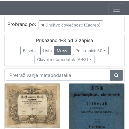
Izdavač
Probrano po:
Društvo čovječnosti (Zagreb)
Knjižnice grada Zagreba
1
Prikazano 1-3 od 3 zapisa
Faseta
Lista
Mreža
Po stranici: 50
[
1
Glavni metapodatak (A->Z)
]
Jezik
njemački
2
[
1
]
Mjesto