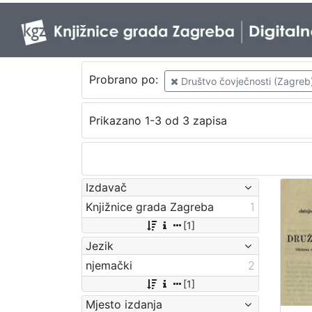
Probrano po:
Društvo čovječnosti (Zagreb
Prikazano 1-3 od 3 zapisa
Izdavač
Knjižnice grada Zagreba
1
[1]
Jezik
njemački
2
[1]
Mjesto izdanja