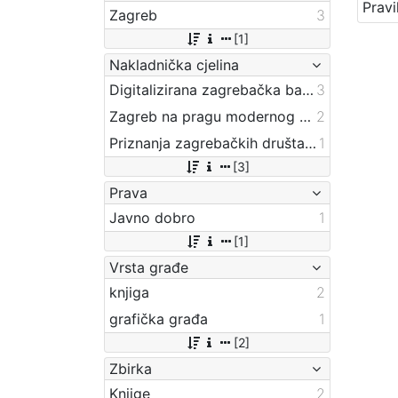
Zagreb
3
[1]
Nakladnička cjelina
Digitalizirana zagrebačka baština
3
Zagreb na pragu modernog doba
2
Priznanja zagrebačkih društava
1
[3]
Prava
Javno dobro
1
[1]
Vrsta građe
knjiga
2
grafička građa
1
[2]
Zbirka
Knjige
2