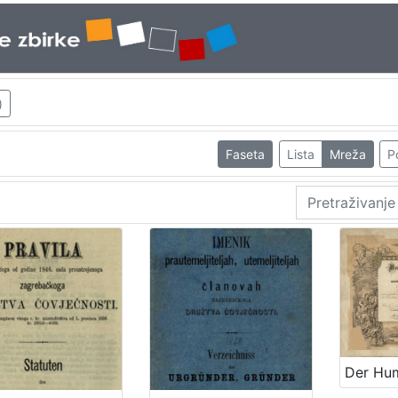
)
Faseta
Lista
Mreža
P