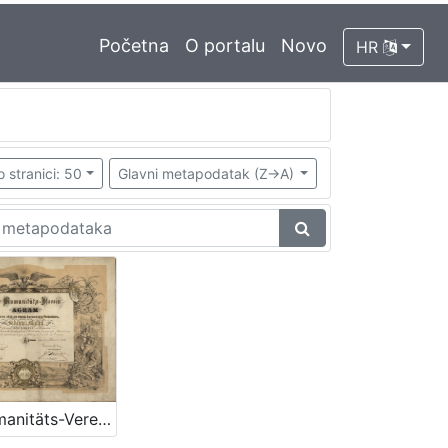
Početna
O portalu
Novo
HR
o stranici: 50
Glavni metapodatak (Z->A)
Der Humanitäts-Verein in Agram .../ [ilustrator] F. Kollařz