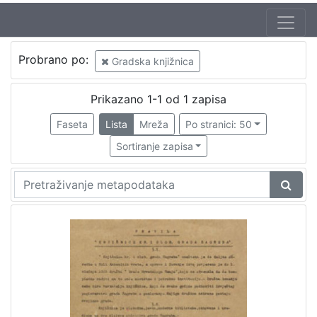
Izdavač
Probrano po:
Gradska knjižnica
Knjižnice grada Zagreba
1
Prikazano 1-1 od 1 zapisa
Faseta
Lista
Mreža
Po stranici: 50
[
1
Sortiranje zapisa
]
Mjesto
izdanja
Zagreb
1
[
1
]