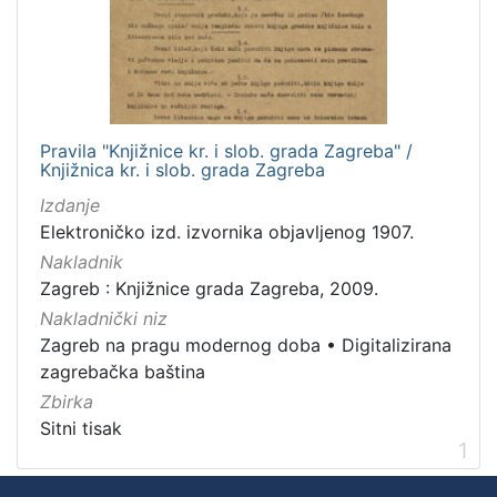
Nakladnička
cjelina
Zagreb na pragu modernog doba
1
Digitalizirana zagrebačka baština
1
Pravila "Knjižnice kr. i slob. grada Zagreba" /
Knjižnica kr. i slob. grada Zagreba
Izdanje
[
Elektroničko izd. izvornika objavljenog 1907.
2
]
Nakladnik
Zagreb : Knjižnice grada Zagreba, 2009.
Prava
Nakladnički niz
Javno dobro
1
Zagreb na pragu modernog doba
•
Digitalizirana
zagrebačka baština
Zbirka
[
Sitni tisak
1
1
]