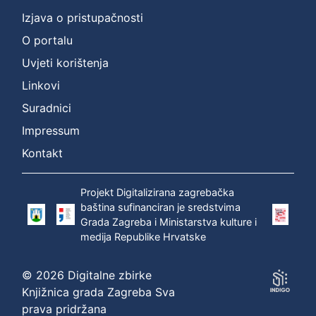
Vrsta
Izjava o pristupačnosti
građe
sitni tisak
1
O portalu
Uvjeti korištenja
Linkovi
[
Suradnici
1
Impressum
]
Kontakt
Zbirka
Sitni tisak
1
Projekt Digitalizirana zagrebačka
baština sufinanciran je sredstvima
Grada Zagreba i Ministarstva kulture i
[
medija Republike Hrvatske
1
]
© 2026 Digitalne zbirke
Knjižnica grada Zagreba Sva
prava pridržana