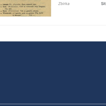
Zbirka
Sit