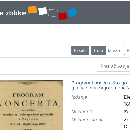
Faseta
Lista
Mreža
P
Program koncerta što ga p
gimnazije u Zagrebu dne 2
Izdanje
El
18
Nakladnik
Za
Nakladnički niz
Za
Di