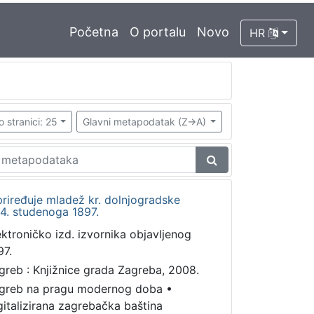
Početna
O portalu
Novo
HR
o stranici: 25
Glavni metapodatak (Z->A)
riređuje mladež kr. dolnjogradske
4. studenoga 1897.
ektroničko izd. izvornika objavljenog
97.
greb : Knjižnice grada Zagreba, 2008.
greb na pragu modernog doba
•
gitalizirana zagrebačka baština