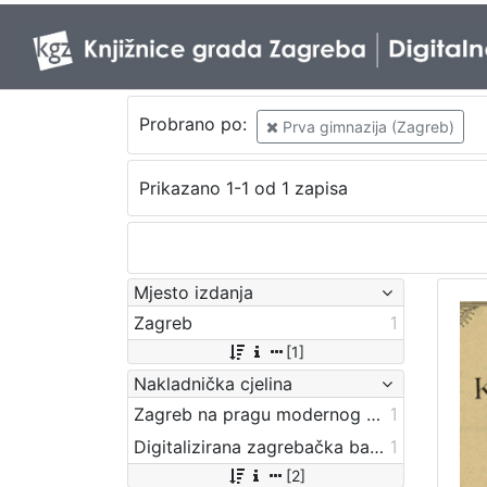
Probrano po:
Prva gimnazija (Zagreb)
Prikazano 1-1 od 1 zapisa
Mjesto izdanja
Zagreb
1
[1]
Nakladnička cjelina
Zagreb na pragu modernog doba
1
Digitalizirana zagrebačka baština
1
[2]