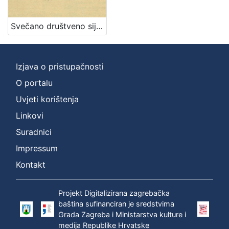
[
2
]
Svečano društveno sijelo / priređuje Hrvatski katolički kasino u Zagrebu
Vrsta
građe
sitni tisak
1
Izjava o pristupačnosti
O portalu
Uvjeti korištenja
[
Linkovi
1
Suradnici
]
Zbirka
Impressum
Sitni tisak
1
Kontakt
Projekt Digitalizirana zagrebačka
baština sufinanciran je sredstvima
[
Grada Zagreba i Ministarstva kulture i
1
medija Republike Hrvatske
]