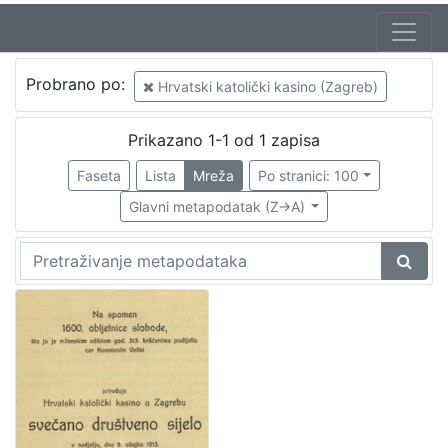
Mjesto
Probrano po:
Hrvatski katolički kasino (Zagreb)
izdanja
Zagreb
1
Prikazano 1-1 od 1 zapisa
Faseta
Lista
Mreža
Po stranici: 100
Glavni metapodatak (Z->A)
[
1
]
Nakladnička
cjelina
Zagreb na pragu modernog doba
1
Digitalizirana zagrebačka baština
1