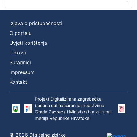
1
[
2
]
Izjava o pristupačnosti
Prava
O portalu
Zaštićeno autorskim pravom
1
Uvjeti korištenja
Linkovi
Suradnici
[
1
Impressum
]
Kontakt
Vrsta
građe
Projekt Digitalizirana zagrebačka
zvučna građa - neglazbena
1
baština sufinanciran je sredstvima
Grada Zagreba i Ministarstva kulture i
medija Republike Hrvatske
[
© 2026 Digitalne zbirke
1