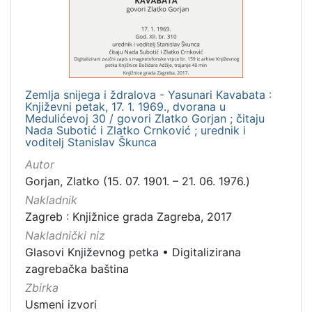
[
1
]
Mjesto
izdanja
Zemlja snijega i ždralova - Yasunari Kavabata :
Zagreb
1
Književni petak, 17. 1. 1969., dvorana u
Medulićevoj 30 / govori Zlatko Gorjan ; čitaju
Nada Subotić i Zlatko Crnković ; urednik i
voditelj Stanislav Škunca
[
Autor
1
Gorjan, Zlatko (15. 07. 1901. – 21. 06. 1976.)
]
Nakladnik
Nakladnička
Zagreb : Knjižnice grada Zagreba, 2017
cjelina
Nakladnički niz
Digitalizirana zagrebačka baština
1
Glasovi Književnog petka
•
Digitalizirana
Glasovi Književnog petka
1
zagrebačka baština
Zbirka
Usmeni izvori