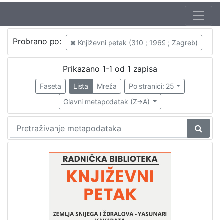
Autor
Probrano po:
Književni petak (310 ; 1969 ; Zagreb)
Škunca, Stanislav
1
Crnković, Zlatko (27. 05. 1936. – 14. 02. 2012.)
1
Prikazano 1-1 od 1 zapisa
Gorjan, Zlatko (15. 07. 1901. – 21. 06. 1976.)
1
Faseta
Lista
Mreža
Po stranici: 25
Subotić, Nada (11. 10. 1931. – 28. 01. 2016.)
1
Glavni metapodatak (Z->A)
[
4
]
Izdavač
Knjižnice grada Zagreba
1