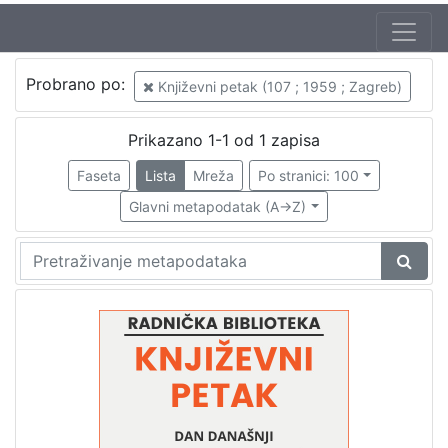
Autor
Probrano po:
Književni petak (107 ; 1959 ; Zagreb)
Mudri-Škunca, Vera
1
Bulatović, Miodrag (20. 02. 1930. – 15. 03. 1991.)
1
Prikazano 1-1 od 1 zapisa
Faseta
Lista
Mreža
Po stranici: 100
Glavni metapodatak (A->Z)
[
2
]
Izdavač
Knjižnice grada Zagreba
1
[
1
]