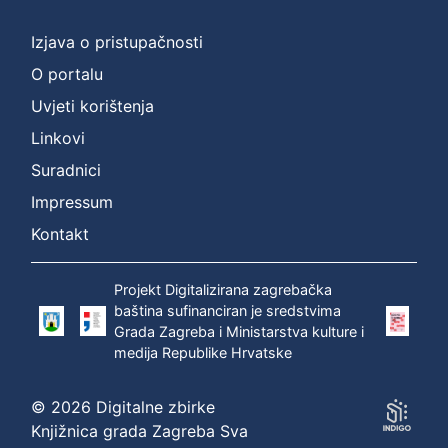
]
Prava
Izjava o pristupačnosti
Zaštićeno autorskim pravom
1
O portalu
Uvjeti korištenja
Linkovi
[
Suradnici
1
]
Impressum
Vrsta
Kontakt
građe
zvučna građa - neglazbena
1
Projekt Digitalizirana zagrebačka
baština sufinanciran je sredstvima
Grada Zagreba i Ministarstva kulture i
medija Republike Hrvatske
[
1
© 2026 Digitalne zbirke
]
Knjižnica grada Zagreba Sva
Zbirka