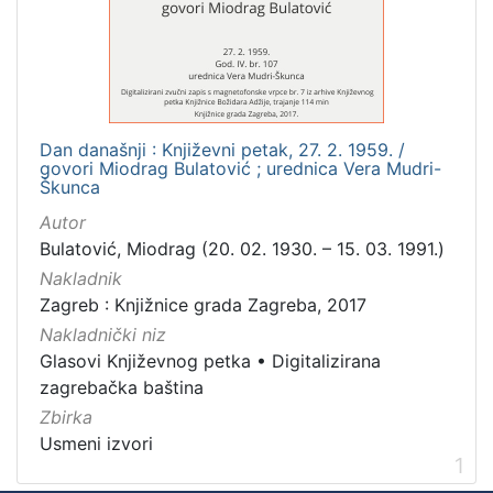
Mjesto
izdanja
Zagreb
1
Dan današnji : Književni petak, 27. 2. 1959. /
govori Miodrag Bulatović ; urednica Vera Mudri-
[
Škunca
1
Autor
]
Bulatović, Miodrag (20. 02. 1930. – 15. 03. 1991.)
Nakladnička
Nakladnik
cjelina
Zagreb : Knjižnice grada Zagreba, 2017
Digitalizirana zagrebačka baština
1
Nakladnički niz
Glasovi Književnog petka
1
Glasovi Književnog petka
•
Digitalizirana
zagrebačka baština
Zbirka
Usmeni izvori
[
1
2