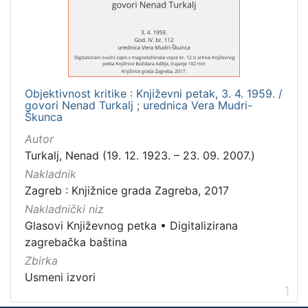
Mjesto
izdanja
Zagreb
1
Objektivnost kritike : Književni petak, 3. 4. 1959. /
govori Nenad Turkalj ; urednica Vera Mudri-
[
Škunca
1
Autor
]
Turkalj, Nenad (19. 12. 1923. – 23. 09. 2007.)
Nakladnička
Nakladnik
cjelina
Zagreb : Knjižnice grada Zagreba, 2017
Digitalizirana zagrebačka baština
1
Nakladnički niz
Glasovi Književnog petka
1
Glasovi Književnog petka
•
Digitalizirana
zagrebačka baština
Zbirka
Usmeni izvori
[
1
2