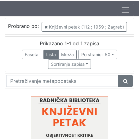
Autor
Probrano po:
Književni petak (112 ; 1959 ; Zagreb)
Mudri-Škunca, Vera
1
Turkalj, Nenad (19. 12. 1923. – 23. 09. 2007.)
1
Prikazano 1-1 od 1 zapisa
Faseta
Lista
Mreža
Po stranici: 50
Sortiranje zapisa
[
2
]
Izdavač
Knjižnice grada Zagreba
1
[
1
]