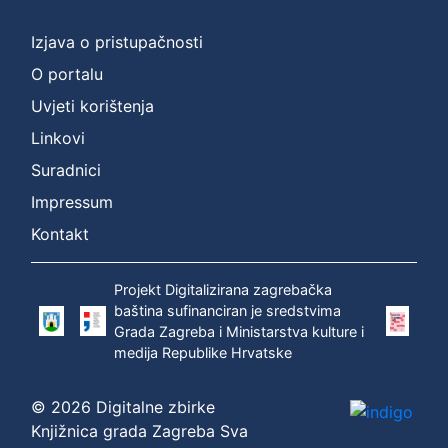
]
Prava
Izjava o pristupačnosti
Zaštićeno autorskim pravom
1
O portalu
Uvjeti korištenja
Linkovi
[
Suradnici
1
]
Impressum
Vrsta
Kontakt
građe
zvučna građa - neglazbena
1
Projekt Digitalizirana zagrebačka
baština sufinanciran je sredstvima
Grada Zagreba i Ministarstva kulture i
medija Republike Hrvatske
[
1
© 2026 Digitalne zbirke
]
Knjižnica grada Zagreba Sva
Zbirka