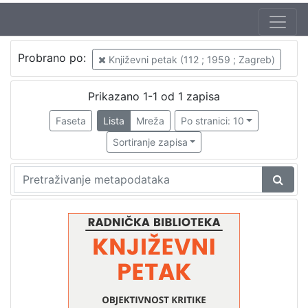
Autor
Probrano po:
Književni petak (112 ; 1959 ; Zagreb)
Mudri-Škunca, Vera
1
Turkalj, Nenad (19. 12. 1923. – 23. 09. 2007.)
1
Prikazano 1-1 od 1 zapisa
Faseta
Lista
Mreža
Po stranici: 10
Sortiranje zapisa
[
2
]
Izdavač
Knjižnice grada Zagreba
1
[
1
]