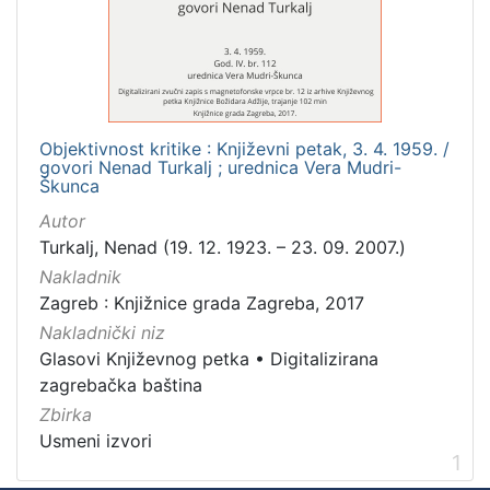
Mjesto
izdanja
Zagreb
1
Objektivnost kritike : Književni petak, 3. 4. 1959. /
govori Nenad Turkalj ; urednica Vera Mudri-
[
Škunca
1
Autor
]
Turkalj, Nenad (19. 12. 1923. – 23. 09. 2007.)
Nakladnička
Nakladnik
cjelina
Zagreb : Knjižnice grada Zagreba, 2017
Digitalizirana zagrebačka baština
1
Nakladnički niz
Glasovi Književnog petka
1
Glasovi Književnog petka
•
Digitalizirana
zagrebačka baština
Zbirka
Usmeni izvori
[
1
2