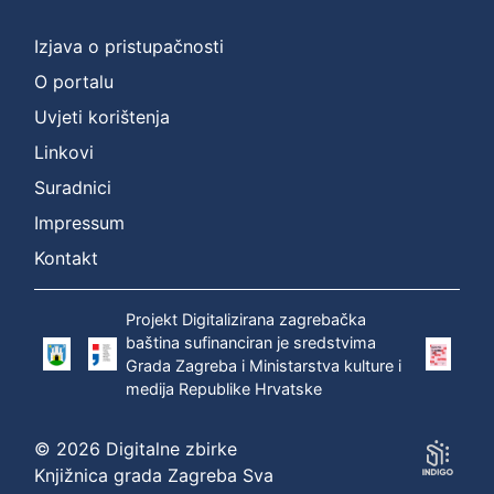
]
Prava
Izjava o pristupačnosti
Zaštićeno autorskim pravom
1
O portalu
Uvjeti korištenja
Linkovi
[
Suradnici
1
]
Impressum
Vrsta
Kontakt
građe
zvučna građa - neglazbena
1
Projekt Digitalizirana zagrebačka
baština sufinanciran je sredstvima
Grada Zagreba i Ministarstva kulture i
medija Republike Hrvatske
[
1
© 2026 Digitalne zbirke
]
Knjižnica grada Zagreba Sva
Zbirka