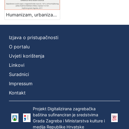
Mjesto
izdanja
Humanizam, urbanizam i demokratizam : Književni petak, 1. 3. 1963. / govori Milan Prelog ; urednica Vera Mudri-Škunca
Zagreb
1
Izjava o pristupačnosti
O portalu
[
1
Uvjeti korištenja
]
Linkovi
Nakladnička
Suradnici
cjelina
Impressum
Digitalizirana zagrebačka baština
1
Glasovi Književnog petka
1
Kontakt
Projekt Digitalizirana zagrebačka
baština sufinanciran je sredstvima
[
Grada Zagreba i Ministarstva kulture i
2
medija Republike Hrvatske