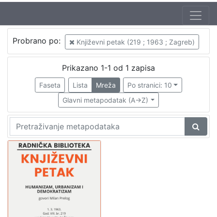
Autor
Probrano po:
Književni petak (219 ; 1963 ; Zagreb)
Mudri-Škunca, Vera
1
Prelog, Milan (19. 06. 1919. – 25. 08. 1988.)
1
Prikazano 1-1 od 1 zapisa
Faseta
Lista
Mreža
Po stranici: 10
Glavni metapodatak (A->Z)
[
2
]
Izdavač
Knjižnice grada Zagreba
1
[
1
]