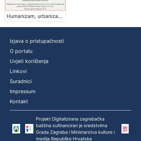
Mjesto
izdanja
Humanizam, urbanizam i demokratizam : Književni petak, 1. 3. 1963. / govori Milan Prelog ; urednica Vera Mudri-Škunca
Zagreb
1
Izjava o pristupačnosti
O portalu
[
1
Uvjeti korištenja
]
Linkovi
Nakladnička
Suradnici
cjelina
Impressum
Digitalizirana zagrebačka baština
1
Glasovi Književnog petka
1
Kontakt
Projekt Digitalizirana zagrebačka
baština sufinanciran je sredstvima
[
Grada Zagreba i Ministarstva kulture i
2
medija Republike Hrvatske