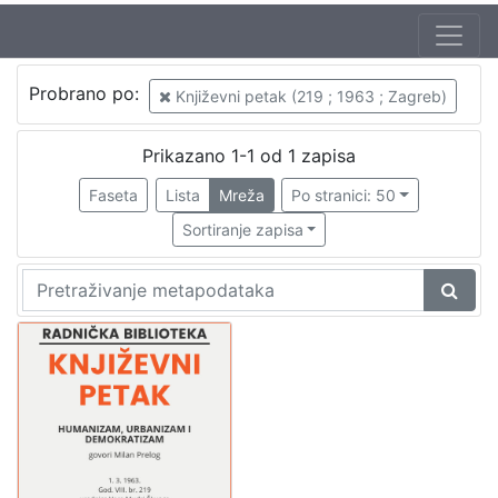
Autor
Probrano po:
Književni petak (219 ; 1963 ; Zagreb)
Mudri-Škunca, Vera
1
Prelog, Milan (19. 06. 1919. – 25. 08. 1988.)
1
Prikazano 1-1 od 1 zapisa
Faseta
Lista
Mreža
Po stranici: 50
Sortiranje zapisa
[
2
]
Izdavač
Knjižnice grada Zagreba
1
[
1
]