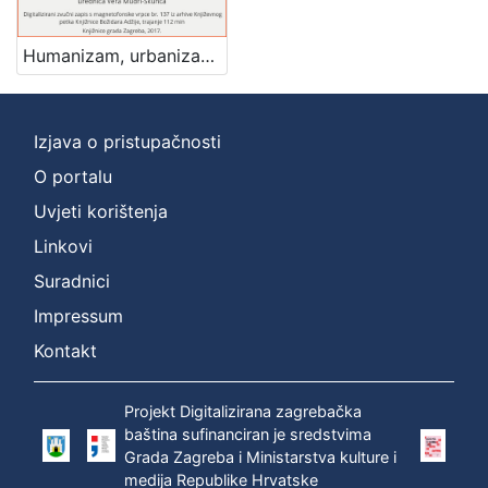
Mjesto
izdanja
Humanizam, urbanizam i demokratizam : Književni petak, 1. 3. 1963. / govori Milan Prelog ; urednica Vera Mudri-Škunca
Zagreb
1
Izjava o pristupačnosti
O portalu
[
1
Uvjeti korištenja
]
Linkovi
Nakladnička
Suradnici
cjelina
Impressum
Digitalizirana zagrebačka baština
1
Glasovi Književnog petka
1
Kontakt
Projekt Digitalizirana zagrebačka
baština sufinanciran je sredstvima
[
Grada Zagreba i Ministarstva kulture i
2
medija Republike Hrvatske