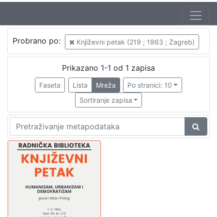
Autor
Probrano po:
Književni petak (219 ; 1963 ; Zagreb)
Mudri-Škunca, Vera
1
Prelog, Milan (19. 06. 1919. – 25. 08. 1988.)
1
Prikazano 1-1 od 1 zapisa
Faseta
Lista
Mreža
Po stranici: 10
Sortiranje zapisa
[
2
]
Izdavač
Knjižnice grada Zagreba
1
[
1
]