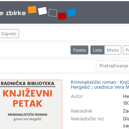
; Zagreb)
Faseta
Lista
Mreža
P
Kriminalistički roman : Knji
Hergešić ; urednica Vera 
Autor
Her
19
Nakladnik
Za
Nakladnički niz
Gl
za