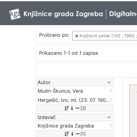
Probrano po:
Književni petak (145 ; 1960 
Prikazano 1-1 od 1 zapisa
Autor
Mudri-Škunca, Vera
1
Hergešić, Ivo, ml. (23. 07. 1904. – 29. 12. 1977.)
1
[2]
Izdavač
Knjižnice grada Zagreba
1
[1]