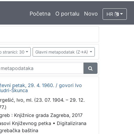
Početna
O portalu
Novo
HR
o stranici: 30
Glavni metapodatak (Z->A)
ževni petak, 29. 4. 1960. / govori Ivo
Mudri-Škunca
gešić, Ivo, ml. (23. 07. 1904. – 29. 12.
77.)
greb : Knjižnice grada Zagreba, 2017
asovi Književnog petka
•
Digitalizirana
grebačka baština