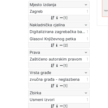
Mjesto izdanja
Zagreb
1
[1]
Nakladnička cjelina
Digitalizirana zagrebačka baština
1
Glasovi Književnog petka
1
[2]
Prava
Zaštićeno autorskim pravom
1
[1]
Vrsta građe
zvučna građa - neglazbena
1
[1]
Zbirka
Usmeni izvori
1
[1]