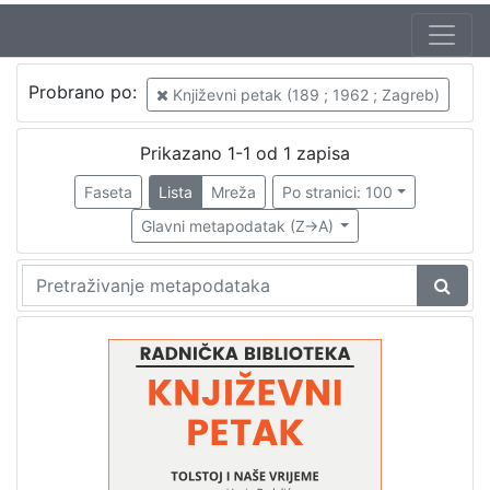
Autor
Probrano po:
Književni petak (189 ; 1962 ; Zagreb)
Mudri-Škunca, Vera
1
Badalić, Josip (7. 06. 1888. – 11. 08. 1985.)
1
Prikazano 1-1 od 1 zapisa
Faseta
Lista
Mreža
Po stranici: 100
Glavni metapodatak (Z->A)
[
2
]
Izdavač
Knjižnice grada Zagreba
1
[
1
]