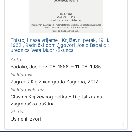
Mjesto
izdanja
Zagreb
1
Tolstoj i naše vrijeme : Književni petak, 19. 1.
1962., Radnički dom / govori Josip Badalić ;
[
urednica Vera Mudri-Škunca
1
Autor
]
Badalić, Josip (7. 06. 1888. – 11. 08. 1985.)
Nakladnička
Nakladnik
cjelina
Zagreb : Knjižnice grada Zagreba, 2017
Digitalizirana zagrebačka baština
1
Nakladnički niz
Glasovi Književnog petka
1
Glasovi Književnog petka
•
Digitalizirana
zagrebačka baština
Zbirka
Usmeni izvori
[
1
2