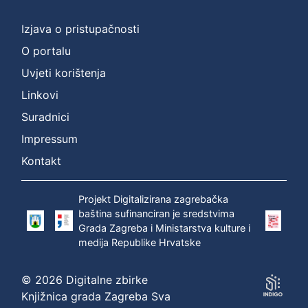
]
Prava
Izjava o pristupačnosti
Zaštićeno autorskim pravom
1
O portalu
Uvjeti korištenja
Linkovi
[
Suradnici
1
]
Impressum
Vrsta
Kontakt
građe
zvučna građa - neglazbena
1
Projekt Digitalizirana zagrebačka
baština sufinanciran je sredstvima
Grada Zagreba i Ministarstva kulture i
medija Republike Hrvatske
[
1
© 2026 Digitalne zbirke
]
Knjižnica grada Zagreba Sva
Zbirka