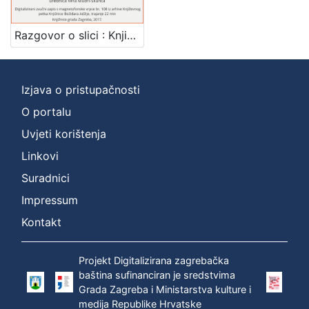
Mjesto
izdanja
Razgovor o slici : Književni petak, 24. 3. 1961., Radnički dom / govori Zlatko Prica ; urednica Vera Mudri-Škunca
Zagreb
1
Izjava o pristupačnosti
O portalu
[
1
Uvjeti korištenja
]
Linkovi
Nakladnička
Suradnici
cjelina
Impressum
Digitalizirana zagrebačka baština
1
Glasovi Književnog petka
1
Kontakt
Projekt Digitalizirana zagrebačka
baština sufinanciran je sredstvima
[
Grada Zagreba i Ministarstva kulture i
2
medija Republike Hrvatske