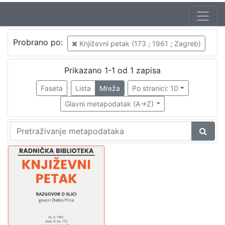
Autor
Probrano po:
Književni petak (173 ; 1961 ; Zagreb)
Mudri-Škunca, Vera
1
Prica, Zlatko (26. 06. 1916. – 7. 03. 2003.)
1
Prikazano 1-1 od 1 zapisa
Faseta
Lista
Mreža
Po stranici: 10
Glavni metapodatak (A->Z)
[
2
]
Izdavač
Knjižnice grada Zagreba
1
[
1
]