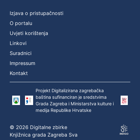
]
Prava
Izjava o pristupačnosti
Zaštićeno autorskim pravom
1
O portalu
Uvjeti korištenja
Linkovi
[
Suradnici
1
]
Impressum
Vrsta
Kontakt
građe
zvučna građa - neglazbena
1
Projekt Digitalizirana zagrebačka
baština sufinanciran je sredstvima
Grada Zagreba i Ministarstva kulture i
medija Republike Hrvatske
[
1
© 2026 Digitalne zbirke
]
Knjižnica grada Zagreba Sva
Zbirka