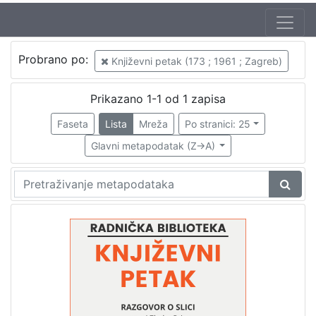
Autor
Probrano po:
Književni petak (173 ; 1961 ; Zagreb)
Mudri-Škunca, Vera
1
Prica, Zlatko (26. 06. 1916. – 7. 03. 2003.)
1
Prikazano 1-1 od 1 zapisa
Faseta
Lista
Mreža
Po stranici: 25
Glavni metapodatak (Z->A)
[
2
]
Izdavač
Knjižnice grada Zagreba
1
[
1
]