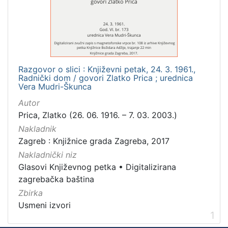
Mjesto
izdanja
Zagreb
1
Razgovor o slici : Književni petak, 24. 3. 1961.,
Radnički dom / govori Zlatko Prica ; urednica
[
Vera Mudri-Škunca
1
Autor
]
Prica, Zlatko (26. 06. 1916. – 7. 03. 2003.)
Nakladnička
Nakladnik
cjelina
Zagreb : Knjižnice grada Zagreba, 2017
Digitalizirana zagrebačka baština
1
Nakladnički niz
Glasovi Književnog petka
1
Glasovi Književnog petka
•
Digitalizirana
zagrebačka baština
Zbirka
Usmeni izvori
[
1
2