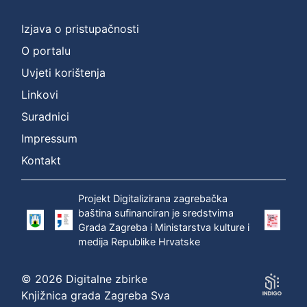
]
Prava
Izjava o pristupačnosti
Zaštićeno autorskim pravom
1
O portalu
Uvjeti korištenja
Linkovi
[
Suradnici
1
]
Impressum
Vrsta
Kontakt
građe
zvučna građa - neglazbena
1
Projekt Digitalizirana zagrebačka
baština sufinanciran je sredstvima
Grada Zagreba i Ministarstva kulture i
medija Republike Hrvatske
[
1
© 2026 Digitalne zbirke
]
Knjižnica grada Zagreba Sva
Zbirka