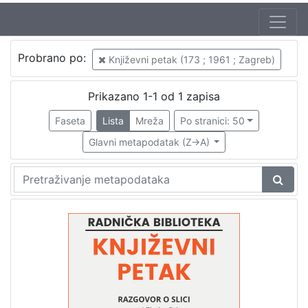
Autor
Probrano po:
Književni petak (173 ; 1961 ; Zagreb)
Mudri-Škunca, Vera
1
Prica, Zlatko (26. 06. 1916. – 7. 03. 2003.)
1
Prikazano 1-1 od 1 zapisa
Faseta
Lista
Mreža
Po stranici: 50
Glavni metapodatak (Z->A)
[
2
]
Izdavač
Knjižnice grada Zagreba
1
[
1
]