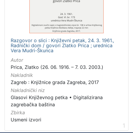
Mjesto
izdanja
Zagreb
1
Razgovor o slici : Književni petak, 24. 3. 1961.,
Radnički dom / govori Zlatko Prica ; urednica
[
Vera Mudri-Škunca
1
Autor
]
Prica, Zlatko (26. 06. 1916. – 7. 03. 2003.)
Nakladnička
Nakladnik
cjelina
Zagreb : Knjižnice grada Zagreba, 2017
Digitalizirana zagrebačka baština
1
Nakladnički niz
Glasovi Književnog petka
1
Glasovi Književnog petka
•
Digitalizirana
zagrebačka baština
Zbirka
Usmeni izvori
[
1
2