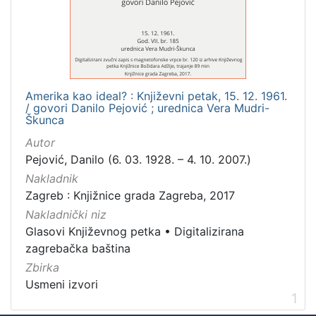
Mjesto
izdanja
Zagreb
1
Amerika kao ideal? : Književni petak, 15. 12. 1961.
/ govori Danilo Pejović ; urednica Vera Mudri-
[
Škunca
1
Autor
]
Pejović, Danilo (6. 03. 1928. – 4. 10. 2007.)
Nakladnička
Nakladnik
cjelina
Zagreb : Knjižnice grada Zagreba, 2017
Digitalizirana zagrebačka baština
1
Nakladnički niz
Glasovi Književnog petka
1
Glasovi Književnog petka
•
Digitalizirana
zagrebačka baština
Zbirka
Usmeni izvori
[
1
2