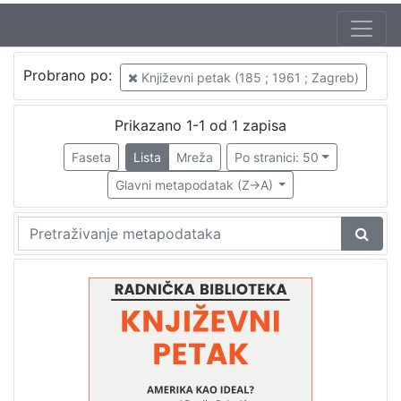
Autor
Probrano po:
Književni petak (185 ; 1961 ; Zagreb)
Mudri-Škunca, Vera
1
Pejović, Danilo (6. 03. 1928. – 4. 10. 2007.)
1
Prikazano 1-1 od 1 zapisa
Faseta
Lista
Mreža
Po stranici: 50
Glavni metapodatak (Z->A)
[
2
]
Izdavač
Knjižnice grada Zagreba
1
[
1
]