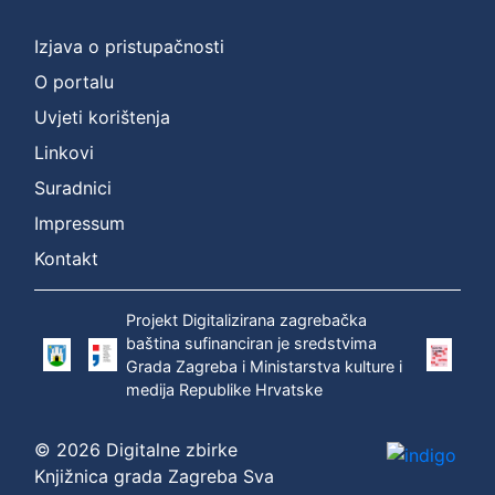
]
Prava
Izjava o pristupačnosti
Zaštićeno autorskim pravom
1
O portalu
Uvjeti korištenja
Linkovi
[
Suradnici
1
]
Impressum
Vrsta
Kontakt
građe
zvučna građa - neglazbena
1
Projekt Digitalizirana zagrebačka
baština sufinanciran je sredstvima
Grada Zagreba i Ministarstva kulture i
medija Republike Hrvatske
[
1
© 2026 Digitalne zbirke
]
Knjižnica grada Zagreba Sva
Zbirka