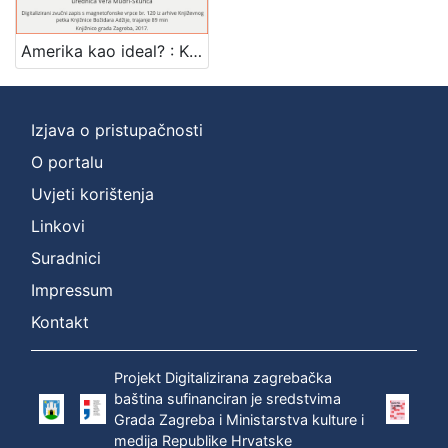
Mjesto
izdanja
Amerika kao ideal? : Književni petak, 15. 12. 1961. / govori Danilo Pejović ; urednica Vera Mudri-Škunca
Zagreb
1
Izjava o pristupačnosti
O portalu
[
1
Uvjeti korištenja
]
Linkovi
Nakladnička
Suradnici
cjelina
Impressum
Digitalizirana zagrebačka baština
1
Glasovi Književnog petka
1
Kontakt
Projekt Digitalizirana zagrebačka
baština sufinanciran je sredstvima
[
Grada Zagreba i Ministarstva kulture i
2
medija Republike Hrvatske