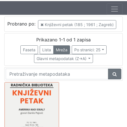
Autor
Probrano po:
Književni petak (185 ; 1961 ; Zagreb)
Mudri-Škunca, Vera
1
Pejović, Danilo (6. 03. 1928. – 4. 10. 2007.)
1
Prikazano 1-1 od 1 zapisa
Faseta
Lista
Mreža
Po stranici: 25
Glavni metapodatak (Z->A)
[
2
]
Izdavač
Knjižnice grada Zagreba
1
[
1
]