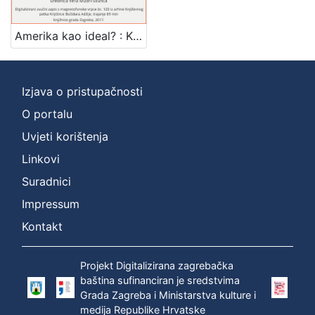
Mjesto
izdanja
Amerika kao ideal? : Književni petak, 15. 12. 1961. / govori Danilo Pejović ; urednica Vera Mudri-Škunca
Zagreb
1
Izjava o pristupačnosti
O portalu
[
1
Uvjeti korištenja
]
Linkovi
Nakladnička
Suradnici
cjelina
Impressum
Digitalizirana zagrebačka baština
1
Glasovi Književnog petka
1
Kontakt
Projekt Digitalizirana zagrebačka
baština sufinanciran je sredstvima
[
Grada Zagreba i Ministarstva kulture i
2
medija Republike Hrvatske