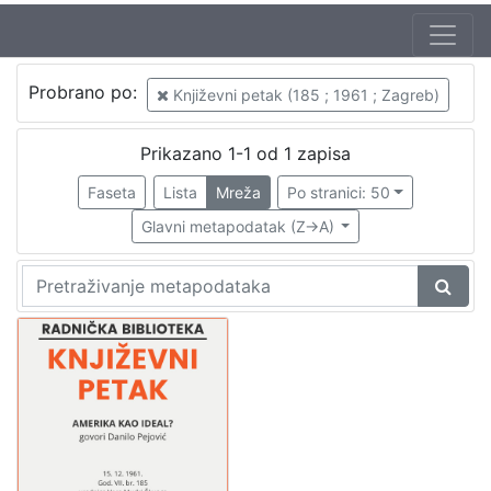
Autor
Probrano po:
Književni petak (185 ; 1961 ; Zagreb)
Mudri-Škunca, Vera
1
Pejović, Danilo (6. 03. 1928. – 4. 10. 2007.)
1
Prikazano 1-1 od 1 zapisa
Faseta
Lista
Mreža
Po stranici: 50
Glavni metapodatak (Z->A)
[
2
]
Izdavač
Knjižnice grada Zagreba
1
[
1
]