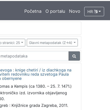
Početna
O portalu
Novo
HR
o stranici: 25
Glavni metapodatak (Z->A)
voga : knige chetiri / iz diachkoga na
ovitem redovniku reda szvetoga Paula
a obernyene
omas a Kempis (ca 1380. – 25. 7. 1471.)
ektroničko izd. izvornika objavljenog
60.
greb : Knjižnice grada Zagreba, 2011.