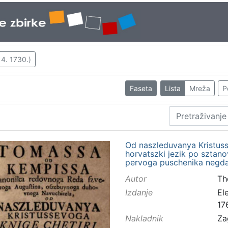
 4. 1730.)
Faseta
Lista
Mreža
P
Od naszleduvanya Kristusse
horvatszki jezik po sztan
pervoga puschenika negd
Autor
Th
Izdanje
El
17
Nakladnik
Za