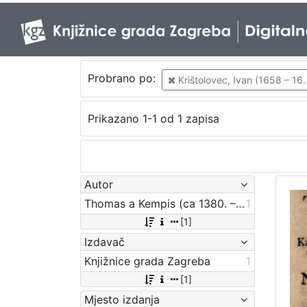
Probrano po:
Krištolovec, Ivan (1658 – 16.
Prikazano 1-1 od 1 zapisa
Autor
Thomas a Kempis (ca 1380. – 25. 7. 1471.)
1
[1]
Izdavač
Knjižnice grada Zagreba
1
[1]
Mjesto izdanja