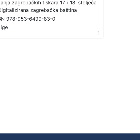
danja zagrebačkih tiskara 17. i 18. stoljeća
Digitalizirana zagrebačka baština
BN 978-953-6499-83-0
jige
1