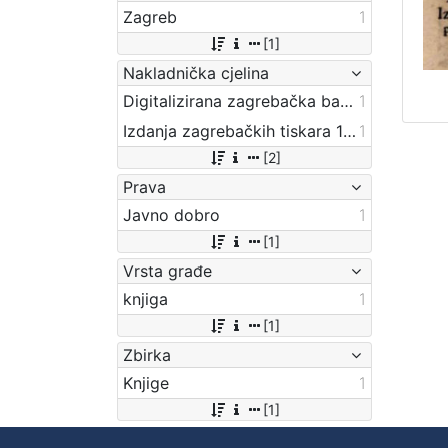
Zagreb
1
[1]
Nakladnička cjelina
Digitalizirana zagrebačka baština
1
Izdanja zagrebačkih tiskara 17. i 18. stoljeća
1
[2]
Prava
Javno dobro
1
[1]
Vrsta građe
knjiga
1
[1]
Zbirka
Knjige
1
[1]