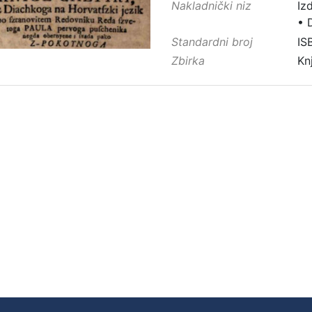
Nakladnički niz
Iz
•
Standardni broj
IS
Zbirka
Kn