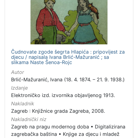
hrvatski
1
[
1
]
Čudnovate zgode šegrta Hlapića : pripovijest za
djecu / napisala Ivana Brlić-Mažuranić ; sa
Mjesto
slikama Naste Šenoa-Rojc
izdanja
Autor
Zagreb
1
Brlić-Mažuranić, Ivana (18. 4. 1874. – 21. 9. 1938.)
Izdanje
Elektroničko izd. izvornika objavljenog 1913.
[
Nakladnik
1
Zagreb : Knjižnice grada Zagreba, 2008.
]
Nakladnički niz
Nakladnička
Zagreb na pragu modernog doba
•
Digitalizirana
cjelina
zagrebačka baština
•
Knjige za djecu i mladež