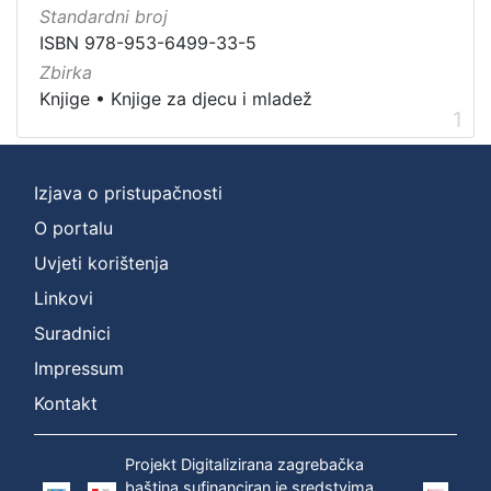
Zagreb na pragu modernog doba
1
Standardni broj
Digitalizirana zagrebačka baština
1
ISBN 978-953-6499-33-5
Knjige za djecu i mladež
1
Zbirka
Knjige
•
Knjige za djecu i mladež
1
[
3
Izjava o pristupačnosti
]
O portalu
Prava
Uvjeti korištenja
Zaštićeno autorskim pravom
1
Linkovi
Suradnici
Impressum
[
1
Kontakt
]
Vrsta
Projekt Digitalizirana zagrebačka
građe
baština sufinanciran je sredstvima