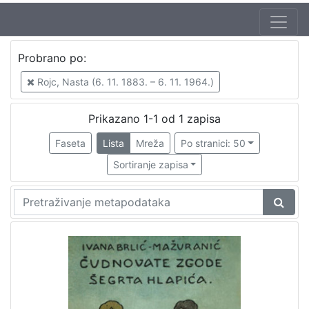
Autor
Probrano po:
Brlić-Mažuranić, Ivana (18. 4. 1874. – 21. 9. 1938.)
1
Rojc, Nasta (6. 11. 1883. – 6. 11. 1964.)
Prikazano 1-1 od 1 zapisa
[
1
Faseta
Lista
Mreža
Po stranici: 50
]
Sortiranje zapisa
Izdavač
Knjižnice grada Zagreba
1
[
1
]
Jezik