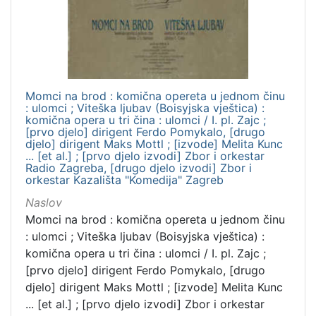
izdanja
Zagreb
1
Momci na brod : komična opereta u jednom činu
[
: ulomci ; Viteška ljubav (Boisyjska vještica) :
1
komična opera u tri čina : ulomci / I. pl. Zajc ;
]
[prvo djelo] dirigent Ferdo Pomykalo, [drugo
djelo] dirigent Maks Mottl ; [izvode] Melita Kunc
Nakladnička
... [et al.] ; [prvo djelo izvodi] Zbor i orkestar
cjelina
Radio Zagreba, [drugo djelo izvodi] Zbor i
orkestar Kazališta "Komedija" Zagreb
Zagreb na pragu modernog doba
1
Naslov
Digitalizirana zagrebačka baština
1
Momci na brod : komična opereta u jednom činu
: ulomci ; Viteška ljubav (Boisyjska vještica) :
komična opera u tri čina : ulomci / I. pl. Zajc ;
[
[prvo djelo] dirigent Ferdo Pomykalo, [drugo
2
djelo] dirigent Maks Mottl ; [izvode] Melita Kunc
]
... [et al.] ; [prvo djelo izvodi] Zbor i orkestar