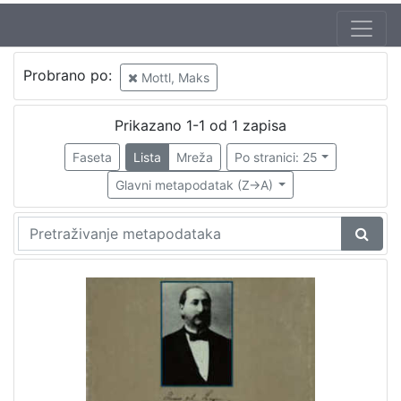
Autor
Probrano po:
Mottl, Maks
Zajc, Ivan, ml. (03. 08. 1832. – 16. 12. 1914.)
1
Prikazano 1-1 od 1 zapisa
Faseta
Lista
Mreža
Po stranici: 25
[
1
Glavni metapodatak (Z->A)
]
Izdavač
Knjižnice grada Zagreba
1
[
1
]
Mjesto