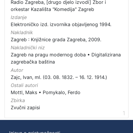
Vrsta
Radio Zagreba, [drugo djelo izvodi] Zbor i
građe
orkestar Kazališta "Komedija" Zagreb
zvučna građa - glazbena
1
Izdanje
Elektroničko izd. izvornika objavljenog 1994.
Nakladnik
Zagreb : Knjižnice grada Zagreba, 2009.
[
Nakladnički niz
1
Zagreb na pragu modernog doba
•
Digitalizirana
]
zagrebačka baština
Zbirka
Autor
Zvučni zapisi
1
Zajc, Ivan, ml. (03. 08. 1832. – 16. 12. 1914.)
Ostali autori
Mottl, Maks
•
Pomykalo, Ferdo
[
Zbirka
1
Zvučni zapisi
]
1