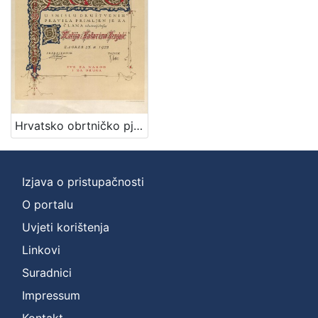
Nakladnička
cjelina
Priznanja zagrebačkih društava
1
Digitalizirana zagrebačka baština
1
Hrvatsko obrtničko pjevačko društvo Jug : [povelja] / [ilustrator] V. Kirin
[
2
]
Izjava o pristupačnosti
Prava
O portalu
Javno dobro
1
Uvjeti korištenja
Linkovi
[
Suradnici
1
Impressum
]