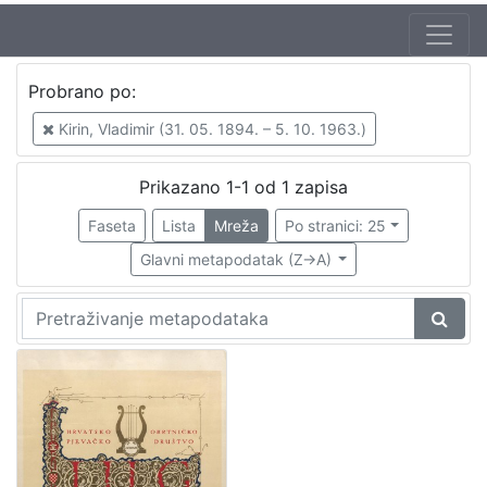
Izdavač
Probrano po:
Knjižnice grada Zagreba
1
Kirin, Vladimir (31. 05. 1894. – 5. 10. 1963.)
Prikazano 1-1 od 1 zapisa
[
1
Faseta
Lista
Mreža
Po stranici: 25
]
Glavni metapodatak (Z->A)
Mjesto
izdanja
Zagreb
1
[
1
]