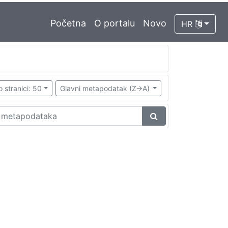
Početna
O portalu
Novo
HR
o stranici: 50
Glavni metapodatak (Z->A)