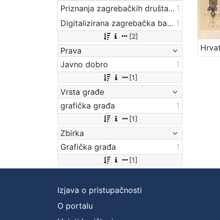
Priznanja zagrebačkih društava
1
Digitalizirana zagrebačka baština
1
[2]
Prava
Javno dobro
1
[1]
Vrsta građe
grafička građa
1
[1]
Zbirka
Grafička građa
1
[1]
Izjava o pristupačnosti
O portalu