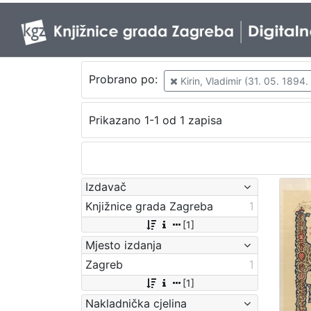
Probrano po:
Kirin, Vladimir (31. 05. 1894.
Prikazano 1-1 od 1 zapisa
Izdavač
Knjižnice grada Zagreba
1
[1]
Mjesto izdanja
Zagreb
1
[1]
Nakladnička cjelina