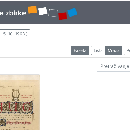
 – 5. 10. 1963.)
Faseta
Lista
Mreža
P