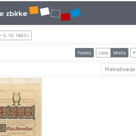
 – 5. 10. 1963.)
Faseta
Lista
Mreža
P