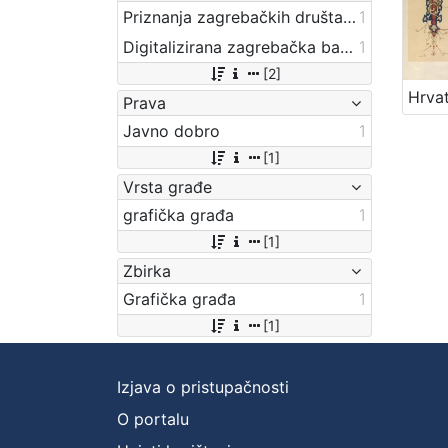
Priznanja zagrebačkih društava
1
Digitalizirana zagrebačka baština
1
[2]
Prava
Javno dobro
1
[1]
Vrsta građe
grafička građa
1
[1]
Zbirka
Grafička građa
1
[1]
Izjava o pristupačnosti
O portalu