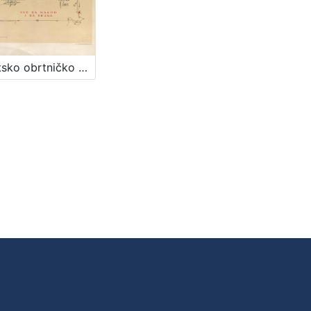
Hrvatsko obrtničko pjevačko društvo Jug : [povelja] / [ilustrator] V. Kirin