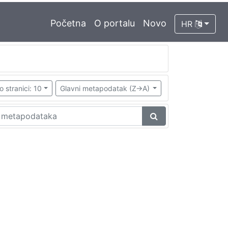
Početna
O portalu
Novo
HR
o stranici: 10
Glavni metapodatak (Z->A)