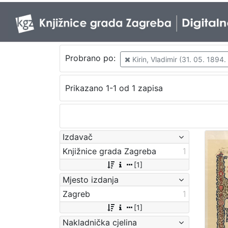
Probrano po:
Kirin, Vladimir (31. 05. 1894.
Prikazano 1-1 od 1 zapisa
Izdavač
Knjižnice grada Zagreba
1
[1]
Mjesto izdanja
Zagreb
1
[1]
Nakladnička cjelina