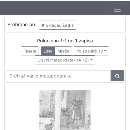
Autor
Probrano po:
Skledar, Željka
Maričić, Sanja
1
Prikazano 1-1 od 1 zapisa
Faseta
Lista
Mreža
Po stranici: 10
[
1
Glavni metapodatak (A->Z)
]
Mjesto
izdanja
Zaprešić
1
[
1
]