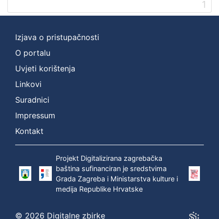
1
Digitalna zbirka Zaprešića
1
Izjava o pristupačnosti
O portalu
[
1
Uvjeti korištenja
]
Linkovi
Suradnici
Impressum
Kontakt
Projekt Digitalizirana zagrebačka
baština sufinanciran je sredstvima
Grada Zagreba i Ministarstva kulture i
medija Republike Hrvatske
© 2026 Digitalne zbirke