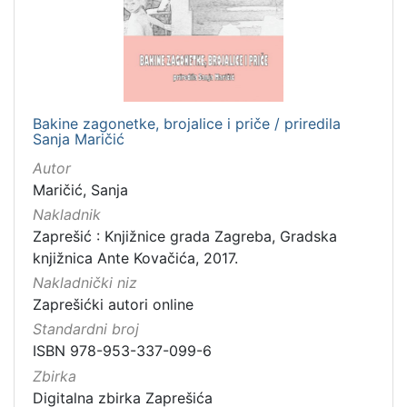
Nakladnička
cjelina
Zaprešićki autori online
1
Bakine zagonetke, brojalice i priče / priredila
Sanja Maričić
[
1
Autor
]
Maričić, Sanja
Vrsta
Nakladnik
građe
Zaprešić : Knjižnice grada Zagreba, Gradska
knjižnica Ante Kovačića, 2017.
knjiga
1
Nakladnički niz
Zaprešićki autori online
Standardni broj
[
ISBN 978-953-337-099-6
1
Zbirka
]
Digitalna zbirka Zaprešića
Zbirka