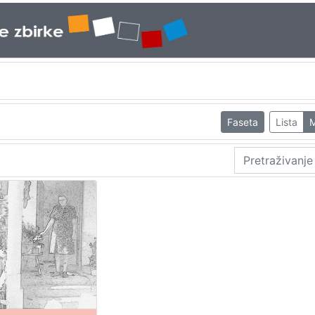
Faseta
Lista
M