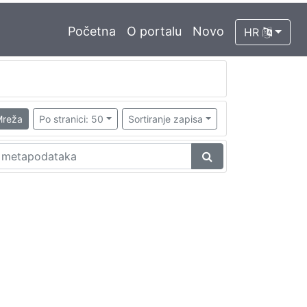
Početna
O portalu
Novo
HR
reža
Po stranici: 50
Sortiranje zapisa