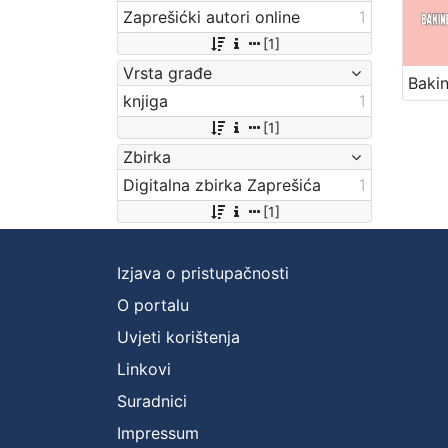
Zaprešićki autori online
1
[1]
Vrsta građe
knjiga
1
[1]
Zbirka
Digitalna zbirka Zaprešića
1
[1]
Izjava o pristupačnosti
O portalu
Uvjeti korištenja
Linkovi
Suradnici
Impressum