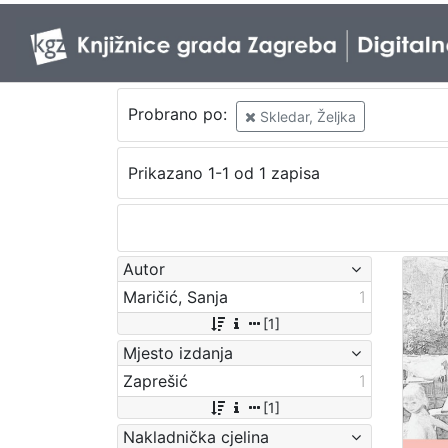
Probrano po:
Skledar, Željka
Prikazano 1-1 od 1 zapisa
Autor
Maričić, Sanja
1
[1]
Mjesto izdanja
Zaprešić
1
[1]
Nakladnička cjelina