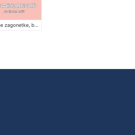
Bakine zagonetke, brojalice i priče / priredila Sanja Maričić