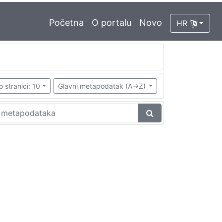
Početna
O portalu
Novo
HR
o stranici: 10
Glavni metapodatak (A->Z)