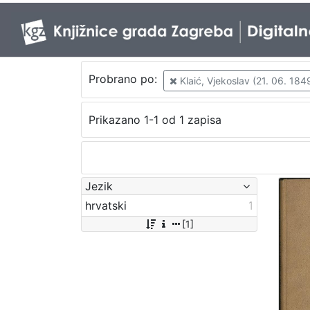
Probrano po:
Klaić, Vjekoslav (21. 06. 1849
Prikazano 1-1 od 1 zapisa
Jezik
hrvatski
1
[1]