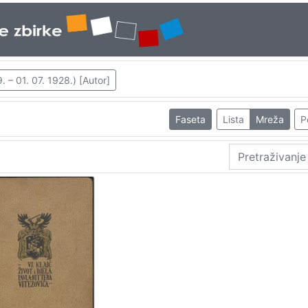
. – 01. 07. 1928.) [Autor]
Faseta
Lista
Mreža
P