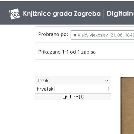
Probrano po:
Klaić, Vjekoslav (21. 06. 1849
Prikazano 1-1 od 1 zapisa
Jezik
hrvatski
1
[1]