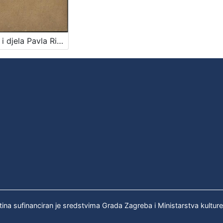
Život i djela Pavla Rittera Vitezovića / Vjekoslav Klaić
tina sufinanciran je sredstvima Grada Zagreba i Ministarstva kultur