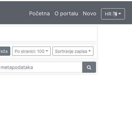
Početna
O portalu
Novo
HR
reža
Po stranici: 100
Sortiranje zapisa