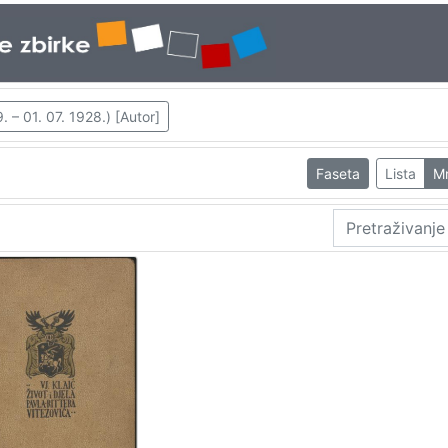
. – 01. 07. 1928.) [Autor]
Faseta
Lista
M