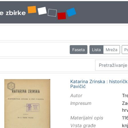
Faseta
Lista
Mreža
Po
Katarina Zrinska : historič
Pavičić
Autor
Tr
Impresum
Za
hr
Materijalni opis
11
Vrsta građe
kn