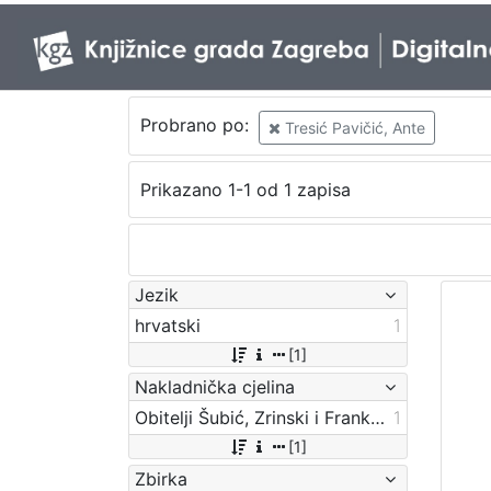
Probrano po:
Tresić Pavičić, Ante
Prikazano 1-1 od 1 zapisa
Jezik
hrvatski
1
[1]
Nakladnička cjelina
Obitelji Šubić, Zrinski i Frankopan
1
[1]
Zbirka