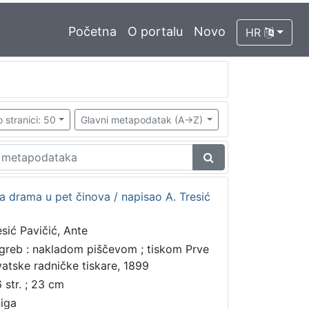
Početna
O portalu
Novo
HR
 stranici: 50
Glavni metapodatak (A->Z)
ka drama u pet činova / napisao A. Tresić
esić Pavičić, Ante
greb : nakladom piščevom ; tiskom Prve
vatske radničke tiskare, 1899
6 str. ; 23 cm
jiga