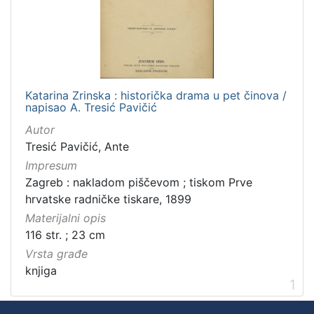
Zbirka
Knjige
1
Katarina Zrinska : historička drama u pet činova /
[
napisao A. Tresić Pavičić
1
]
Autor
Tresić Pavičić, Ante
Impresum
Zagreb : nakladom piščevom ; tiskom Prve
hrvatske radničke tiskare, 1899
Materijalni opis
116 str. ; 23 cm
Vrsta građe
knjiga
1