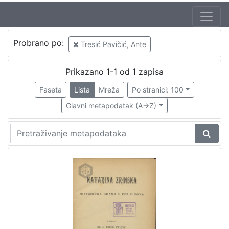
Jezik
Probrano po:
Tresić Pavičić, Ante
hrvatski
1
Prikazano 1-1 od 1 zapisa
Faseta
Lista
Mreža
Po stranici: 100
[
1
Glavni metapodatak (A->Z)
]
Nakladnička
cjelina
Obitelji Šubić, Zrinski i Frankopan
1
[
1
]