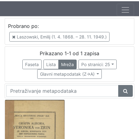
Jezik
Probrano po:
njemački
1
Laszowski, Emilij (1. 4. 1868. – 28. 11. 1949.)
Prikazano 1-1 od 1 zapisa
[
1
Faseta
Lista
Mreža
Po stranici: 25
]
Glavni metapodatak (Z->A)
Nakladnička
cjelina
Družba "Braća Hrvatskoga Zmaja"
1
Obitelji Šubić, Zrinski i Frankopan
1
[
2