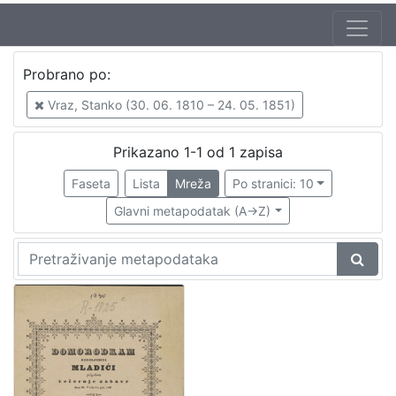
Jezik
Probrano po:
hrvatski
1
Vraz, Stanko (30. 06. 1810 – 24. 05. 1851)
Prikazano 1-1 od 1 zapisa
[
1
Faseta
Lista
Mreža
Po stranici: 10
]
Glavni metapodatak (A->Z)
Zbirka
Sitni tisak
1
[
1
]