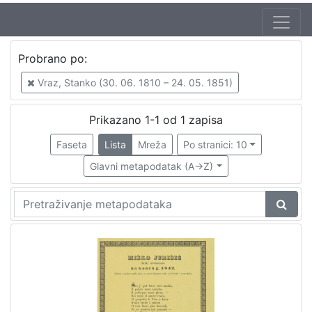
Jezik
Probrano po:
hrvatski
1
Vraz, Stanko (30. 06. 1810 – 24. 05. 1851)
Prikazano 1-1 od 1 zapisa
[
1
Faseta
Lista
Mreža
Po stranici: 10
]
Glavni metapodatak (A->Z)
Zbirka
Sitni tisak
1
[
1
]