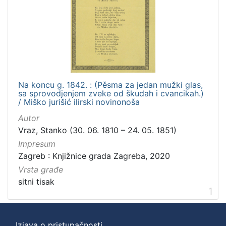
Na koncu g. 1842. : (Pěsma za jedan mužki glas,
sa sprovodjenjem zveke od škudah i cvancikah.)
/ Miško jurišić ilirski novinonoša
Autor
Vraz, Stanko (30. 06. 1810 – 24. 05. 1851)
Impresum
Zagreb : Knjižnice grada Zagreba, 2020
Vrsta građe
sitni tisak
1
Izjava o pristupačnosti