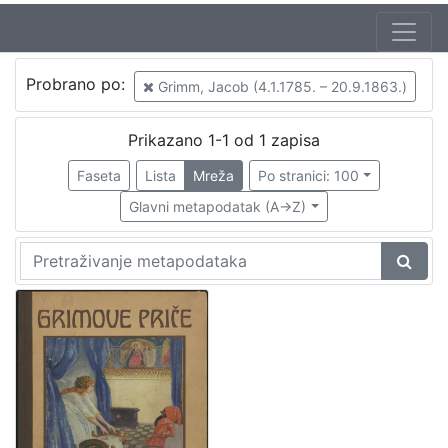
Jezik
Probrano po:
Grimm, Jacob (4.1.1785. – 20.9.1863.)
hrvatski
1
Prikazano 1-1 od 1 zapisa
Faseta
Lista
Mreža
Po stranici: 100
[
1
Glavni metapodatak (A->Z)
]
Nakladnička
cjelina
Knjige za djecu i mladež
1
[
1
]