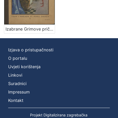
Zbirka
Knjige
1
Izabrane Grimove priče za mladež / priredio Zlatko Špoljar
[
1
]
Izjava o pristupačnosti
O portalu
Uvjeti korištenja
Linkovi
Suradnici
Impressum
Kontakt
Projekt Digitalizirana zagrebačka