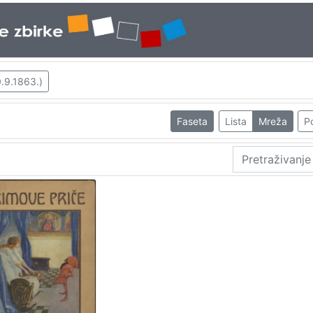
.9.1863.)
Faseta
Lista
Mreža
Po