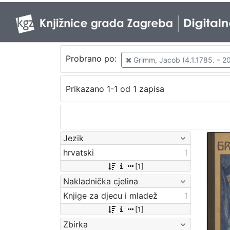
Probrano po:
Grimm, Jacob (4.1.1785. – 20
Prikazano 1-1 od 1 zapisa
Jezik
hrvatski
1
[1]
Nakladnička cjelina
Knjige za djecu i mladež
1
[1]
Zbirka