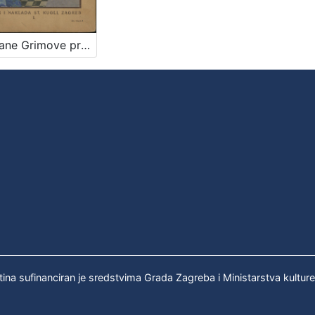
Izabrane Grimove priče za mladež / priredio Zlatko Špoljar
tina sufinanciran je sredstvima Grada Zagreba i Ministarstva kultur