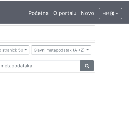
Početna
O portalu
Novo
HR
 stranici: 50
Glavni metapodatak (A->Z)