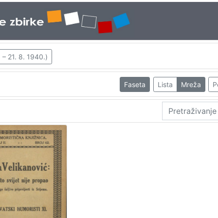
 – 21. 8. 1940.)
Faseta
Lista
Mreža
P