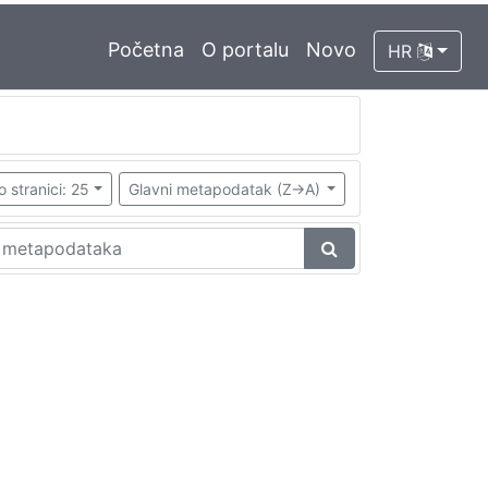
Početna
O portalu
Novo
HR
o stranici: 25
Glavni metapodatak (Z->A)