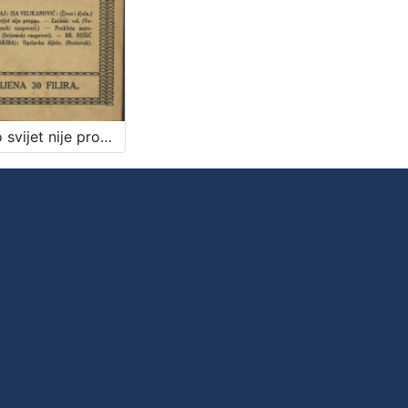
Zašto svijet nije propao i druge šaljive pripovijesti iz Srijema / Isa Velikanović