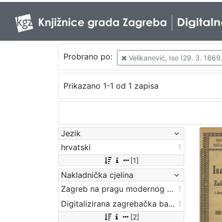
Probrano po:
Velikanović, Iso (29. 3. 1869.
Prikazano 1-1 od 1 zapisa
Jezik
hrvatski
1
[1]
Nakladnička cjelina
Zagreb na pragu modernog doba
1
Digitalizirana zagrebačka baština
1
[2]