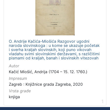
Zbirka
Knjige
1
[
1
O. Andrije Kačića-Miošića Razgovor ugodni
]
naroda slovinskoga : u kome se ukazuje početak
i sverha kraljah slovinskih, koji puno vikovah
vladahu svimi slovinskimi deržavami, s različitimi
pismami od kraljah, banah i slovinskih vitezovah
Autor
Kačić Miošić, Andrija (1704 – 15. 12. 1760.)
Impresum
Zagreb : Knjižnice grada Zagreba, 2020
Vrsta građe
knjiga
1