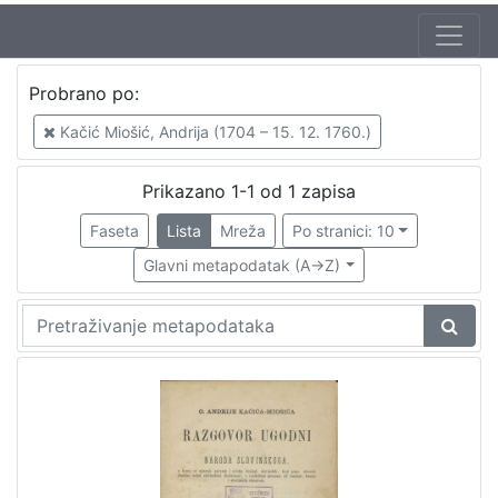
Jezik
Probrano po:
hrvatski
1
Kačić Miošić, Andrija (1704 – 15. 12. 1760.)
Prikazano 1-1 od 1 zapisa
[
1
Faseta
Lista
Mreža
Po stranici: 10
]
Glavni metapodatak (A->Z)
Nakladnička
cjelina
Digitalizirana zagrebačka baština
1
[
1
]